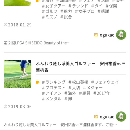
海外
畑岡奈紗
ウェア
活躍
優勝
女子ツアー
ラウンド
タイ
保険
ゴルフ
魅力
女子プロ
感謝
ミズノ
試合
2018.01.29
ogukao
第２回LPGA SHISEIDO Beauty of the…
ふんわり癒し系美人ゴルファー 安田祐香vs三
浦桃香
ランキング
松山英樹
フェアウェイ
プロテスト
大切
メジャー
アイアン
海外
練習
2017年
メンタル
脚
2019.03.06
ogukao
ふんわり癒し系美人ゴルファー 安田祐香vs三浦桃香まず、ご紹…