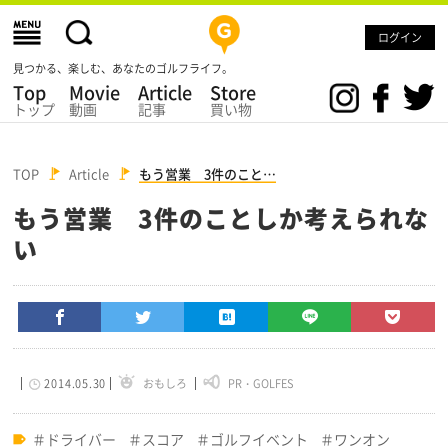
ログイン
見つかる、楽しむ、あなたのゴルフライフ。
Top
Movie
Article
Store
トップ
動画
記事
買い物
TOP
Article
もう営業 3件のこと…
もう営業 3件のことしか考えられな
い
2014.05.30
おもしろ
PR・GOLFES
ドライバー
スコア
ゴルフイベント
ワンオン