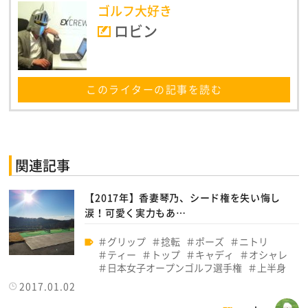
ゴルフ大好き
ロビン
このライターの記事を読む
関連記事
【2017年】香妻琴乃、シード権を失い悔し
涙！可愛く実力もあ…
グリップ
捻転
ポーズ
ニトリ
ティー
トップ
キャディ
オシャレ
日本女子オープンゴルフ選手権
上半身
2017.01.02