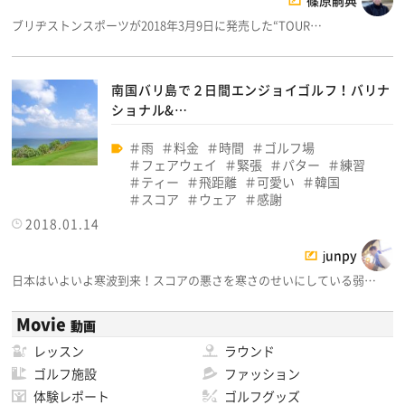
篠原嗣典
ブリヂストンスポーツが2018年3月9日に発売した“TOUR…
南国バリ島で２日間エンジョイゴルフ！バリナ
ショナル&…
雨
料金
時間
ゴルフ場
フェアウェイ
緊張
パター
練習
ティー
飛距離
可愛い
韓国
スコア
ウェア
感謝
2018.01.14
junpy
日本はいよいよ寒波到来！スコアの悪さを寒さのせいにしている弱…
Movie
動画
レッスン
ラウンド
ゴルフ施設
ファッション
体験レポート
ゴルフグッズ