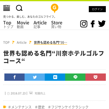
ログイン
見つかる、楽しむ、あなたのゴルフライフ。
Top
Movie
Article
Store
トップ
動画
記事
買い物
TOP
Article
世界も認める名門“川…
世界も認める名門“川奈ホテルゴルフ
コース“
2016.07.23
知識向上
メンテナンス
歴史
フジサンケイクラシック