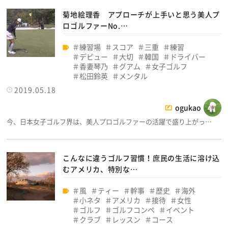
菊地絵理香 アプローチが上手いと思う美人プ
ロゴルファーNo.…
練習場
スコア
三重
練習
デビュー
大切
韓国
ドライバー
香妻琴乃
グアム
女子ゴルフ
松田鈴英
メンタル
2019.05.18
ogukao
今、日本女子ゴルフ界は、美人プロゴルファーの活躍で盛り上がっ…
こんなに違うゴルフ習慣！庶民の生活に溶け込
むアメリカ、特別な…
風
ティー
幹事
歴史
海外
小ネタ
アメリカ
接待
女性
ゴルフ
ゴルフコンペ
イベント
クラブ
レッスン
コース