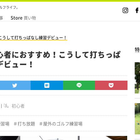
ルフライフ。
Store
事
買い物
こうして打ちっぱなし練習デビュー！
特
心者におすすめ！こうして打ちっぱ
デビュー！
初心者
練習場
打ち放題
屋外のゴルフ練習場