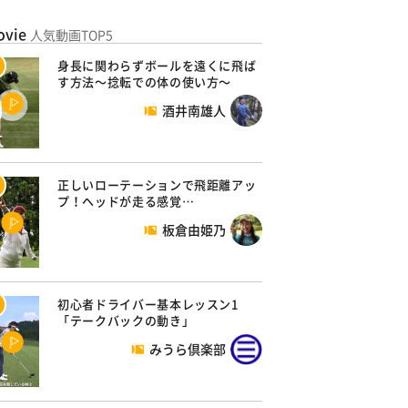
ovie
人気動画TOP5
身長に関わらずボールを遠くに飛ば
す方法～捻転での体の使い方～
酒井南雄人
正しいローテーションで飛距離アッ
プ！ヘッドが走る感覚…
板倉由姫乃
初心者ドライバー基本レッスン1
「テークバックの動き」
みうら倶楽部