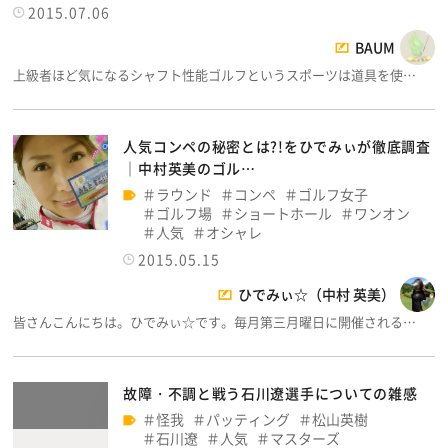
2015.07.06
BAUM
上級者ほど気になるシャフト性能ゴルフというスポーツは道具を使…
人気コンペの秘密とは?!をひでみぃが徹底調査
│中村英美のゴル…
ラウンド
コンペ
ゴルフ女子
ゴルフ場
ショートホール
ワンオン
人気
オシャレ
2015.05.15
ひでみぃ☆（中村 英美）
皆さんこんにちは。ひでみぃ☆です。毎月第三月曜日に開催される…
故障・不調と戦う石川遼選手についての雑感
怪我
パッティング
松山英樹
石川遼
人気
マスターズ