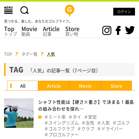
ログイン
見つかる、楽しむ、あなたのゴルフライフ。
Top
Movie
Article
Store
トップ
動画
記事
買い物
TOP
タグ一覧
人気
TAG
「人気」の記事一覧（7ページ目）
All
Article
Movie
Store
シャフト性能は【硬さ×重さ】で決まる！最高
の組み合わせを探れ…
ミート率
タイ
安定
スイングリズム
女性
人気
ゴルフ
ゴルフクラブ
クラブ
ドライバー
プロゴルファー