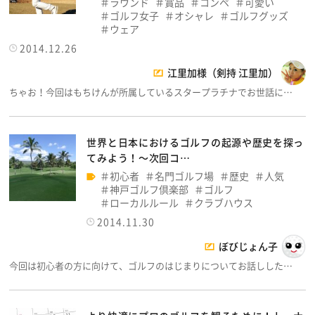
ラウンド
賞品
コンペ
可愛い
ゴルフ女子
オシャレ
ゴルフグッズ
ウェア
2014.12.26
江里加様（剣持 江里加）
ちゃお！今回はもちけんが所属しているスタープラチナでお世話に…
世界と日本におけるゴルフの起源や歴史を探っ
てみよう！～次回コ…
初心者
名門ゴルフ場
歴史
人気
神戸ゴルフ倶楽部
ゴルフ
ローカルルール
クラブハウス
2014.11.30
ぼびじょん子
今回は初心者の方に向けて、ゴルフのはじまりについてお話しした…