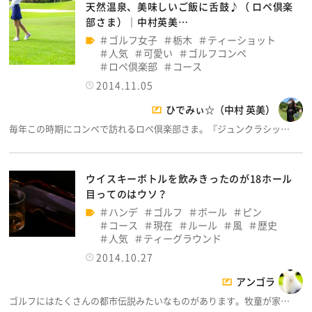
天然温泉、美味しいご飯に舌鼓♪（ ロペ倶楽
部さま）│中村英美…
ゴルフ女子
栃木
ティーショット
人気
可愛い
ゴルフコンペ
ロペ倶楽部
コース
2014.11.05
ひでみぃ☆（中村 英美）
毎年この時期にコンペで訪れるロペ倶楽部さま。『ジュンクラシッ…
ウイスキーボトルを飲みきったのが18ホール
目ってのはウソ？
ハンデ
ゴルフ
ボール
ピン
コース
現在
ルール
風
歴史
人気
ティーグラウンド
2014.10.27
アンゴラ
ゴルフにはたくさんの都市伝説みたいなものがあります。牧童が家…