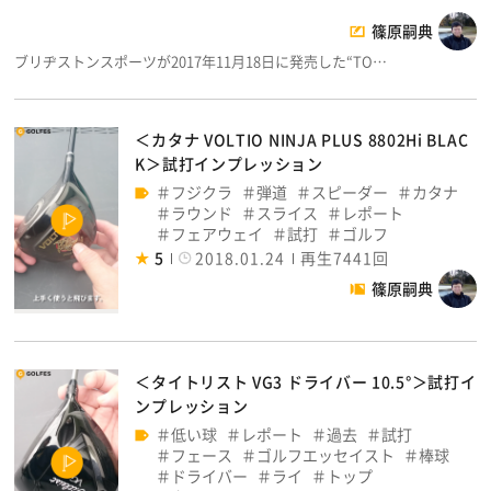
篠原嗣典
ブリヂストンスポーツが2017年11月18日に発売した“TO…
＜カタナ VOLTIO NINJA PLUS 8802Hi BLAC
K＞試打インプレッション
フジクラ
弾道
スピーダー
カタナ
ラウンド
スライス
レポート
フェアウェイ
試打
ゴルフ
5
2018.01.24
再生7441回
篠原嗣典
＜タイトリスト VG3 ドライバー 10.5°＞試打イ
ンプレッション
低い球
レポート
過去
試打
フェース
ゴルフエッセイスト
棒球
ドライバー
ライ
トップ