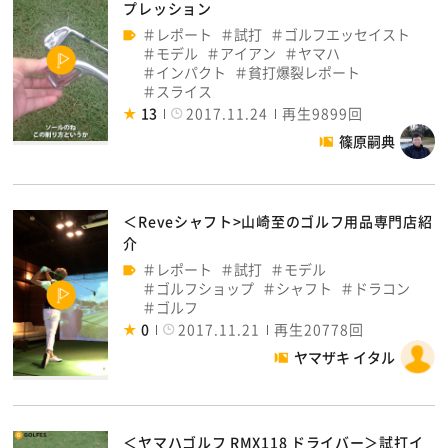
プレッション
レポート
試打
ゴルフエッセイスト
モデル
アイアン
ヤマハ
インパクト
貧打爆裂レポート
スライス
13
2017.11.24
再生9899回
篠原嗣典
＜Reveシャフト>山崎至のゴルフ用品専門店紹
介
レポート
試打
モデル
ゴルフショップ
シャフト
ドラコン
ゴルフ
0
2017.11.21
再生20778回
ヤマザキ イタル
＜ヤマハゴルフ RMX118 ドライバー＞試打イ