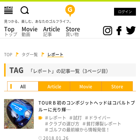
ログイン
見つかる、楽しむ、あなたのゴルフライフ。
Top
Movie
Article
Store
トップ
動画
記事
買い物
TOP
タグ一覧
レポート
TAG
「レポート」の記事一覧（3ページ目）
All
Article
Movie
Store
TOUR B 初のコンポジットヘッドはコバルトブ
ルーに光り輝…
レポート
試打
ドライバー
クラブの選び方
貧打爆裂レポート
ゴルフの最前線から情報発信！
2018.01.26