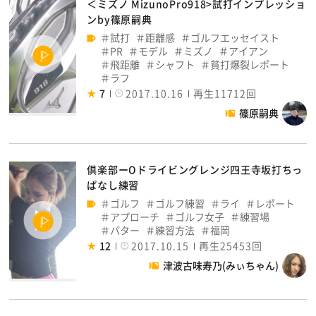
＜ミズノ MizunoPro918>試打インプレッショ
ンby篠原嗣典
試打
距離感
ゴルフエッセイスト
PR
モデル
ミズノ
アイアン
飛距離
シャフト
貧打爆裂レポート
ラフ
7
2017.10.16
再生11712回
篠原嗣典
倶楽部ーOドライビングレンジ四王寺坂打ちっ
ぱなし練習
ゴルフ
ゴルフ練習
ライ
レポート
アプローチ
ゴルフ女子
練習場
パター
練習方法
福岡
12
2017.10.15
再生25453回
津波古味寿乃(みぃちゃん)