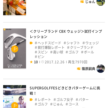
じゅん
＜クリーブランド CBX ウェッジ＞試打インプ
レッション
ヘッドスピード
シャフト
ウェッジ
貧打爆裂レポート
クリーブランド
スピン
高い球
ゴルフ
ボール
ピン
10
2017.12.26
再生7970回
篠原嗣典
SUPERGOLFFESどきどきパターゲームに挑
戦！
レポート
ゴルフ女子
パター
ゴルフ
じゅん
コース