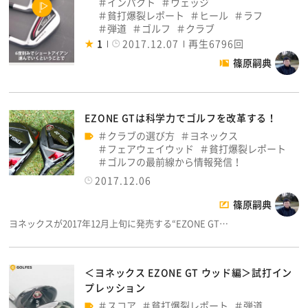
インパクト
ウェッジ
貧打爆裂レポート
ヒール
ラフ
弾道
ゴルフ
クラブ
1
2017.12.07
再生6796回
篠原嗣典
EZONE GTは科学力でゴルフを改革する！
クラブの選び方
ヨネックス
フェアウェイウッド
貧打爆裂レポート
ゴルフの最前線から情報発信！
2017.12.06
篠原嗣典
ヨネックスが2017年12月上旬に発売する“EZONE GT…
＜ヨネックス EZONE GT ウッド編＞試打イン
プレッション
スコア
貧打爆裂レポート
弾道