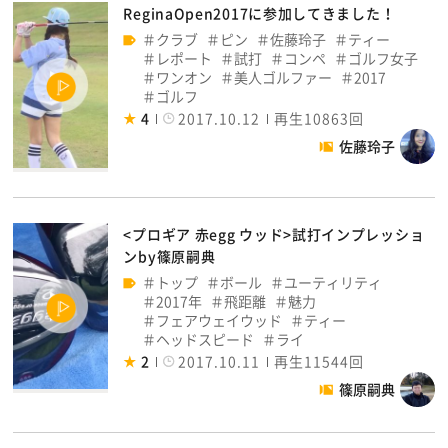
ReginaOpen2017に参加してきました！
クラブ
ピン
佐藤玲子
ティー
レポート
試打
コンペ
ゴルフ女子
ワンオン
美人ゴルファー
2017
ゴルフ
4
2017.10.12
再生10863回
佐藤玲子
<プロギア 赤egg ウッド>試打インプレッショ
ンby篠原嗣典
トップ
ボール
ユーティリティ
2017年
飛距離
魅力
フェアウェイウッド
ティー
ヘッドスピード
ライ
2
2017.10.11
再生11544回
篠原嗣典