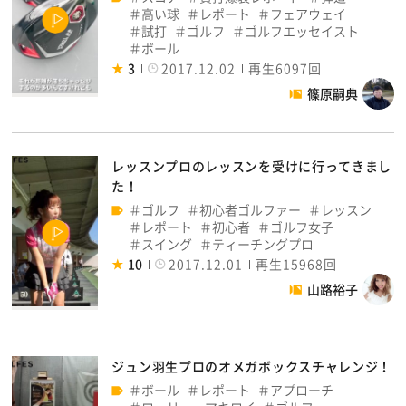
高い球
レポート
フェアウェイ
試打
ゴルフ
ゴルフエッセイスト
ボール
3
2017.12.02
再生6097回
篠原嗣典
レッスンプロのレッスンを受けに行ってきまし
た！
ゴルフ
初心者ゴルファー
レッスン
レポート
初心者
ゴルフ女子
スイング
ティーチングプロ
10
2017.12.01
再生15968回
山路裕子
ジュン羽生プロのオメガボックスチャレンジ！
ボール
レポート
アプローチ