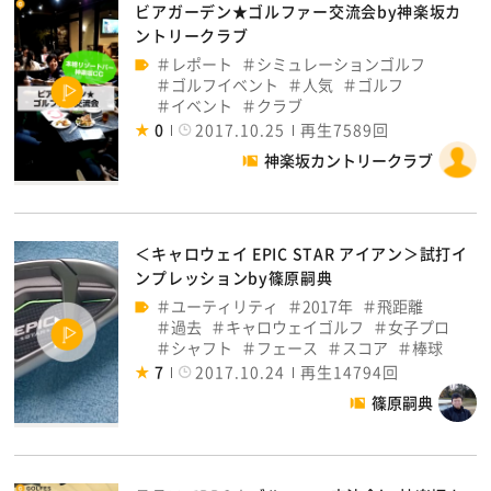
ビアガーデン★ゴルファー交流会by神楽坂カ
ントリークラブ
レポート
シミュレーションゴルフ
ゴルフイベント
人気
ゴルフ
イベント
クラブ
0
2017.10.25
再生7589回
神楽坂カントリークラブ
＜キャロウェイ EPIC STAR アイアン＞試打イ
ンプレッションby篠原嗣典
ユーティリティ
2017年
飛距離
過去
キャロウェイゴルフ
女子プロ
シャフト
フェース
スコア
棒球
7
2017.10.24
再生14794回
篠原嗣典