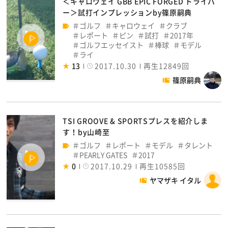
＜キャロウェイ GBB EPIC FORGED ドライバ
ー＞試打インプレッションby篠原嗣典
ゴルフ
キャロウェイ
クラブ
レポート
ピン
試打
2017年
ゴルフエッセイスト
棒球
モデル
ライ
13
2017.10.30
再生12849回
篠原嗣典
TSI GROOVE & SPORTSプレスを紹介しま
す！by山崎至
ゴルフ
レポート
モデル
タレント
PEARLY GATES
2017
0
2017.10.29
再生10585回
ヤマザキ イタル