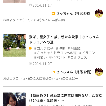
2014.11.17
さっちゃん（押尾 紗樹）
おはよう( ^ω^ )こんにちは( ^ω^ )こんばんは( …
飛ばし屋女子21歳、新たな決意│さっちゃん
ドラコンへの道
ゴルフ女子
沖縄
飛距離
さっちゃんドラコンへの道
ドラコン
可愛い
イベント
ゴルフェス
2014.11.07
さっちゃん（押尾 紗樹）
おはよう⊂((・x・))⊃こんにちは⊂((・x・))⊃こんば…
【動画あり】飛距離に体重は関係ない！乙女だ
けど体重・体脂肪・…