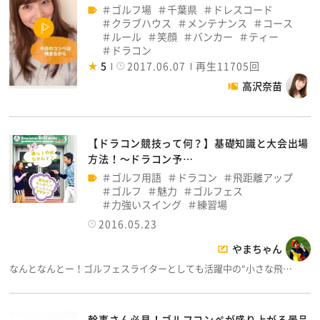
ゴルフ場
千葉県
ドレスコード
クラブハウス
メンテナンス
コース
ルール
笑顔
バンカー
ティー
ドラコン
5
2017.06.07
再生11705回
高沢奈苗
【ドラコン競技って何？】基礎知識と大会出場
方法！～ドラコン予…
ゴルフ用語
ドラコン
飛距離アップ
ゴルフ
魅力
ゴルフェス
力強いスイング
練習場
2016.05.23
やまちゃん
なんとなんとー！ゴルフェスライターとしても活躍中の“小さな飛…
幹事さん必見！ゴルフコンペが盛り上がる景品