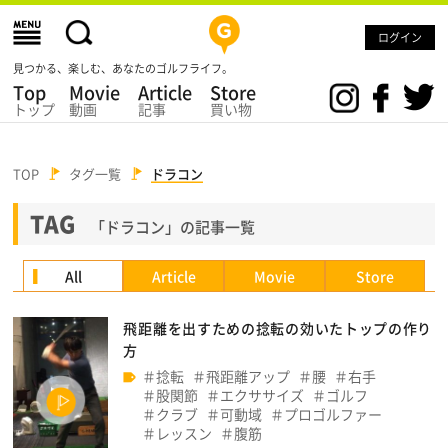
ログイン
見つかる、楽しむ、あなたのゴルフライフ。
Top
Movie
Article
Store
トップ
動画
記事
買い物
TOP
タグ一覧
ドラコン
TAG
「ドラコン」の記事一覧
All
Article
Movie
Store
飛距離を出すための捻転の効いたトップの作り
方
捻転
飛距離アップ
腰
右手
股関節
エクササイズ
ゴルフ
クラブ
可動域
プロゴルファー
レッスン
腹筋