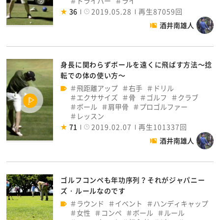
ドライバー
ライ
36
2019.05.28
再生87059回
酒井南雄人
身長に関わらずボールを遠くに飛ばす方法～捻
転での体の使い方～
飛距離アップ
右手
ドリル
エクササイズ
骨
ゴルフ
クラブ
ボール
肩甲骨
プロゴルファー
レッスン
71
2019.02.07
再生101337回
酒井南雄人
ゴルフコンペも年功序列？それがジャパニー
ズ・ルールなのです
ラウンド
イベント
ハンディキャップ
女性
コンペ
ボール
ルール