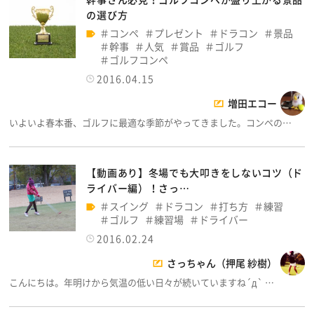
の選び方
コンペ
プレゼント
ドラコン
景品
幹事
人気
賞品
ゴルフ
ゴルフコンペ
2016.04.15
増田エコー
いよいよ春本番、ゴルフに最適な季節がやってきました。コンペの…
【動画あり】冬場でも大叩きをしないコツ（ド
ライバー編）！さっ…
スイング
ドラコン
打ち方
練習
ゴルフ
練習場
ドライバー
2016.02.24
さっちゃん（押尾 紗樹）
こんにちは。年明けから気温の低い日々が続いていますね´д` …