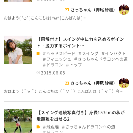
さっちゃん（押尾 紗樹）
おはよう( ^ω^ )こんにちは( ^ω^ )こんばんは( …
【図解付き】スイング中に力を込めるポイン
ト・脱力するポイント…
ヘッドスピード
スイング
インパクト
フィニッシュ
さっちゃんドラコンへの道
ドラコン
トップ
2015.06.05
さっちゃん（押尾 紗樹）
おはよう（＾∇＾）こんにちは（＾∇＾）こんばんは（＾∇＾）今…
【スイング連続写真付き】身長157cmの私が
飛距離を出せる2…
飛距離
さっちゃんドラコンへの道
ドラコン