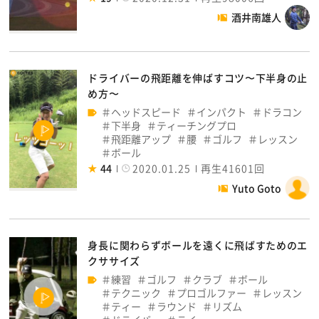
酒井南雄人
ドライバーの飛距離を伸ばすコツ〜下半身の止
め方〜
ヘッドスピード
インパクト
ドラコン
下半身
ティーチングプロ
飛距離アップ
腰
ゴルフ
レッスン
ボール
44
2020.01.25
再生41601回
Yuto Goto
身長に関わらずボールを遠くに飛ばすためのエ
クササイズ
練習
ゴルフ
クラブ
ボール
テクニック
プロゴルファー
レッスン
ティー
ラウンド
リズム