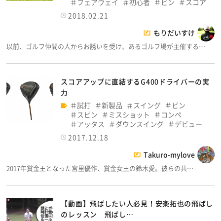
フェアウェイ
初心者
ピン
スコア
2018.02.21
もりだいすけ
以前、ゴルフ仲間の人からお誘いを受け、あるゴルフ場が主催する…
スコアアップに直結するG400ドライバーの実
力
試打
新製品
スイング
ピン
スピン
ミスショット
コンペ
アッタス
ダウンスイング
デビュー
2017.12.18
Takuro-mylove
2017年賞金王となった宮里優作、賞金女王の鈴木愛。彼らの共…
【動画】飛ばしたい人必見！安楽拓也の飛ばし
のレッスン 飛ばし…