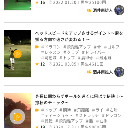
16
2022.01.20
再生25100回
酒井南雄人
へッドスピードをアップさせるポイント〜腕を
振る方向で速さが変わる！〜
ドラコン
飛距離アップ
骨
ゴルフ
レッスン
クラブ
ドライバー
可動域
トップ
肩甲骨
飛距離
12
2021.03.05
再生4611回
酒井南雄人
身長に関わらずボールを遠くに飛ばす秘訣！〜
捻転のチェック〜
トップ
期待
飛距離
ライ
右肘
ティーショット
ストレッチ
ドラコン
捻転
飛距離アップ
腰
右手
19
2020.12.31
再生98006回