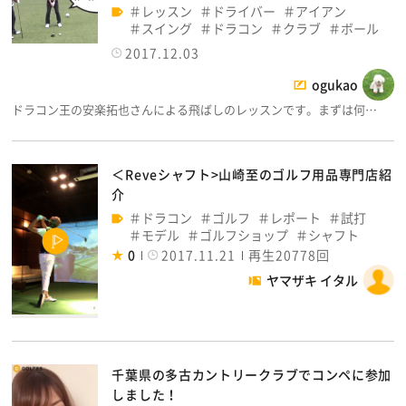
レッスン
ドライバー
アイアン
スイング
ドラコン
クラブ
ボール
2017.12.03
ogukao
ドラコン王の安楽拓也さんによる飛ばしのレッスンです。まずは何…
＜Reveシャフト>山崎至のゴルフ用品専門店紹
介
ドラコン
ゴルフ
レポート
試打
モデル
ゴルフショップ
シャフト
0
2017.11.21
再生20778回
ヤマザキ イタル
千葉県の多古カントリークラブでコンペに参加
しました！