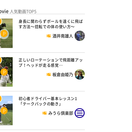
ovie
人気動画TOP5
身長に関わらずボールを遠くに飛ば
す方法～捻転での体の使い方～
酒井南雄人
正しいローテーションで飛距離アッ
プ！ヘッドが走る感覚…
板倉由姫乃
初心者ドライバー基本レッスン1
「テークバックの動き」
みうら倶楽部