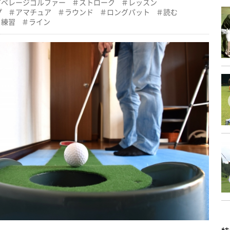
アベレージゴルファー
ストローク
レッスン
プ
アマチュア
ラウンド
ロングパット
読む
練習
ライン