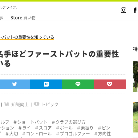
ルフライフ。
Store
事
買い物
トパットの重要性を知っている
特
名手ほどファーストパットの重要性
いる
知識向上
トピック
ゴルフ
ショートパット
クラブの選び方
ーション
ライ
スコア
ボール
素振り
ピン
グ
大切
コントロール
プロゴルファー
方向性