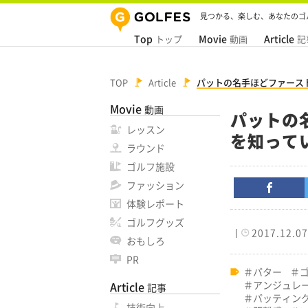
見つかる、楽しむ、あなたのゴ
Top
Movie
Article
トップ
動画
記
TOP
Article
パットの名手ほどファース
Movie
動画
パットの
レッスン
を知って
ラウンド
ゴルフ施設
ファッション
体験レポート
ゴルフグッズ
2017.12.07
おもしろ
PR
パター
アンジュレ
Article
記事
パッティン
技術向上