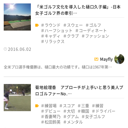
「米ゴルフ文化を導入した樋口久子編」-日本
女子ゴルフ界の牽引…
ラウンド
スウェー
ゴルフ
ハーフショット
コーディネート
キャディ
クラブ
ファッション
リラックス
2016.06.02
Mayfly
全米プロ選手権優勝は、樋口最大の功績です。樋口は1967年第…
菊地絵理香 アプローチが上手いと思う美人プ
ロゴルファーNo.…
練習場
スコア
三重
練習
デビュー
大切
韓国
ドライバー
香妻琴乃
グアム
女子ゴルフ
松田鈴英
メンタル