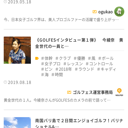
2019.05.18
ogukao
今、日本女子ゴルフ界は、美人プロゴルファーの活躍で盛り上がっ…
《GOLFESインタビュー第１弾》 今綾奈 黄
金世代の一員と…
体幹
クラブ
優勝
風
ボール
女子プロ
レッスン
コントロール
ピン
2018年
ラウンド
キャディ
海
時間
2019.08.18
ゴルフェス運営事務局
黄金世代の１人。今綾奈さんがGOLFESのカメラの前で語って…
南国バリ島で２日間エンジョイゴルフ！バリナ
ショナル&…