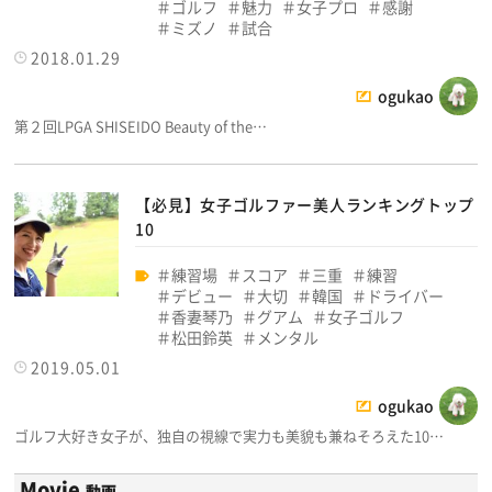
ゴルフ
魅力
女子プロ
感謝
ミズノ
試合
2018.01.29
ogukao
第２回LPGA SHISEIDO Beauty of the…
【必見】女子ゴルファー美人ランキングトップ
10
練習場
スコア
三重
練習
デビュー
大切
韓国
ドライバー
香妻琴乃
グアム
女子ゴルフ
松田鈴英
メンタル
2019.05.01
ogukao
ゴルフ大好き女子が、独自の視線で実力も美貌も兼ねそろえた10…
Movie
動画