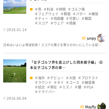
雨
料金
時間
ゴルフ場
フェアウェイ
緊張
パター
練習
ティー
飛距離
可愛い
韓国
スコア
ウェア
感謝
2018.01.14
junpy
日本はいよいよ寒波到来！スコアの悪さを寒さのせいにしている弱…
「女子ゴルフ界を底上げした岡本綾子編」-日
本女子ゴルフ界の牽…
海外
デビュー
大阪
プロテスト
ラウンド
タイ
コース
練習場
試合
現在
ミズノ
腰
PGA
ドライバー
2016.06.04
Mayfly