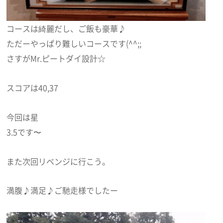
コースは綺麗だし、ご飯も豪華♪
ただーやっぱり難しいコースです(^^;;
さすがMr.ピートダイ設計☆
スコアは40,37
今回は星
3.5です〜
また次回リベンジに行こう。
満腹♪満足♪ご馳走様でしたー