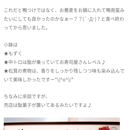
これだと鴨つけではなく、お蕎麦をお鍋に入れて鴨南蛮み
たいにしても良かったのかなぁー？？(´･Д･)？と食べ終わ
ってから思いました。
小鉢は
★もずく
★中トロは脂が乗っていてお寿司屋さんレベル♪
★松茸の煮物は、香りをしっかり残しつつ味も染み込んで
いて美味しかったですー*\(^o^)/*
ちなみに余談ですが、
売店は駄菓子が置いてあるみたいですよ♪