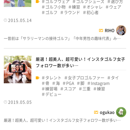
ゴルフウェア
ゴルフシューズ
選び方
ゴルフ小物
練習
オシャレ
ウェア
ゴルフ
ラウンド
初心者
2015.05.14
RIHO
一昔前は「サラリーマンの接待ゴルフ」「中年男性の趣味代表」み…
厳選！超美人、超可愛い！インスタゴルフ女子
フォロワー数が多い…
タレント
女子プロゴルファー
タイ
骨
海
PGA
脚
Instagram
練習場
スコア
三重
練習
デビュー
2019.05.05
ogukao
厳選！超美人、超可愛い！インスタゴルフ女子フォロワー数が多い…