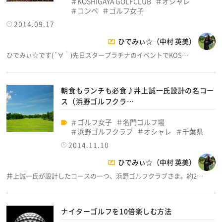
KOSHIGAYA GOLFCLUB
オシャレ
コンペ
ゴルフ女子
2014.09.17
ひでみぃ☆（中村 英美）
ひでみぃ☆です(´∀｀)先日スタープラチナのイベントでKOS…
朝食もランチも必食♪井上誠一氏設計の名コー
ス（浜野ゴルフクラ…
ゴルフ女子
名門ゴルフ場
浜野ゴルフクラブ
オシャレ
千葉県
2014.11.10
ひでみぃ☆（中村 英美）
井上誠一氏が設計したコースの一つ、浜野ゴルフクラブさま。約2…
ナイターゴルフを10倍楽しむ方法