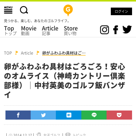
ログイン
見つかる、楽しむ、あなたのゴルフライフ。
Top
Movie
Article
Store
トップ
動画
記事
買い物
TOP
Article
卵がふわふわ具材はご…
卵がふわふわ具材はごろごろ！安心
のオムライス（神崎カントリー倶楽
部様）│中村英美のゴルフ飯バンザ
イ
2014.12.17
女子ゴルフ
トピック