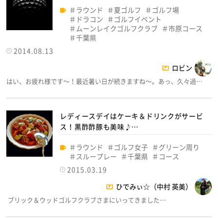
ラウンド
夏ゴルフ
ゴルフ場
ドラコン
ゴルフイベント
ムーンレイクゴルフクラブ
市原コース
千葉県
2014.08.13
ロビン
はい、お疲れ様です～！最近暑い日が続きますね～。あっ、久々過…
レディースデイはケーキ＆ドリンクがサービ
ス！黒酢酢豚も美味♪…
ラウンド
ゴルフ女子
グリーン周り
スループレー
千葉県
コース
2015.03.19
ひでみぃ☆（中村 英美）
ブリック＆ウッドゴルフクラブさまにいってきました…