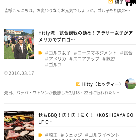
梅子
皆様こんにちは。お変わりなくお元気でしょうか。ゴル子も相変わ…
Hitty流 試合観戦の勧め！アラサー女子がア
メリカでプロゴ…
ゴルフ女子
コースマネジメント
試合
アメリカ
スコアアップ
練習
ゴルフ
2016.03.17
Hitty（ヒッティー）
先日、バッバ・ワトソンが優勝した2月18‐22日に行われたN…
秋もBBQ！肉！肉！にく！（KOSHIGAYA GO
LF C…
埼玉
ウェッジ
ゴルフイベント