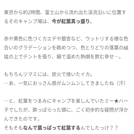
東京から約2時間、富士山から流れ出た渓流沿いに位置す
るそのキャンプ場は、
今が紅葉真っ盛り
。
赤や黄色に色づくカエデや銀杏など、ウットリする様な色
合いのグラデーションを眺めつつ、色とりどりの落葉の絨
毯の上でテントを張り、鍋で温めた熱燗を飲む幸せ…。
もちろんツマミには、炭火で焼いたイカ。
…あ、一気におっさん感がムンムンしてきましたね（汗）
…と、紅葉をつまみにキャンプを楽しんでいたミー★ハー
子でしたが、酔っぱらった頭に、ごく初歩的な疑問が浮か
んできたのです。
そもそも
なんで葉っぱって紅葉する
んでしたっけ？？