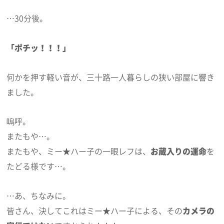
…30分後。
「ポチッ！！！」
何かを押す軽い音が、三十路一人暮らしの狭い部屋に響き
ました。
嗚呼。
またもや…。
またもや、ミー★ハー子の一眼レフは、
お蔵入りの運命
を
たどる様です…。
…あ、ちなみに。
皆さん、決してこれはミー★ハー子による、その
カメラの