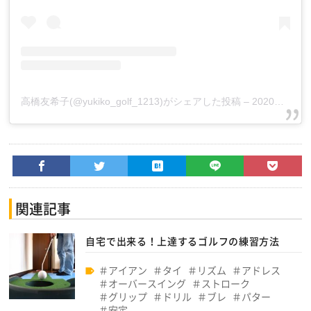
高橋友希子(@yukiko_golf_1213)がシェアした投稿
–
2020年 7月月1日午後5時18分PDT
関連記事
自宅で出来る！上達するゴルフの練習方法
アイアン
タイ
リズム
アドレス
オーバースイング
ストローク
グリップ
ドリル
ブレ
パター
安定