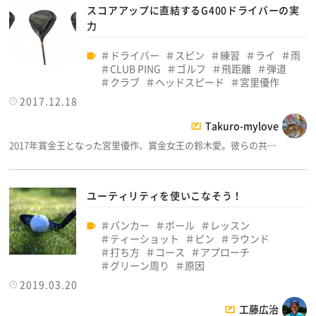
スコアアップに直結するG400ドライバーの実
力
ドライバー
スピン
練習
ライ
雨
CLUB PING
ゴルフ
飛距離
弾道
クラブ
ヘッドスピード
宮里優作
2017.12.18
Takuro-mylove
2017年賞金王となった宮里優作、賞金女王の鈴木愛。彼らの共…
ユーティリティを使いこなそう！
バンカー
ボール
レッスン
ティーショット
ピン
ラウンド
打ち方
コース
アプローチ
グリーン周り
原因
2019.03.20
工藤広治