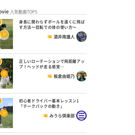
ovie
人気動画TOP5
身長に関わらずボールを遠くに飛ば
す方法～捻転での体の使い方～
酒井南雄人
正しいローテーションで飛距離アッ
プ！ヘッドが走る感覚…
板倉由姫乃
初心者ドライバー基本レッスン1
「テークバックの動き」
みうら倶楽部