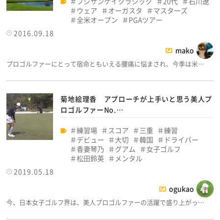
フジサンケイクラシック
20代
石川遼
ウェア
オーガスタ
マスターズ
全米オープン
PGAツアー
2016.09.18
mako
プロゴルファーにとって宿命ともいえる腰痛に悩まされ、今季は米…
菊地絵理香 アプローチが上手いと思う美人プ
ロゴルファーNo.…
練習場
スコア
三重
練習
デビュー
大切
韓国
ドライバー
香妻琴乃
グアム
女子ゴルフ
松田鈴英
メンタル
2019.05.18
ogukao
今、日本女子ゴルフ界は、美人プロゴルファーの活躍で盛り上がっ…