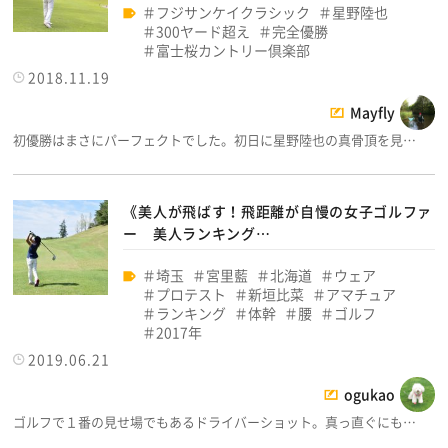
フジサンケイクラシック
星野陸也
300ヤード超え
完全優勝
富士桜カントリー倶楽部
2018.11.19
Mayfly
初優勝はまさにパーフェクトでした。初日に星野陸也の真骨頂を見…
《美人が飛ばす！飛距離が自慢の女子ゴルファ
ー 美人ランキング…
埼玉
宮里藍
北海道
ウェア
プロテスト
新垣比菜
アマチュア
ランキング
体幹
腰
ゴルフ
2017年
2019.06.21
ogukao
ゴルフで１番の見せ場でもあるドライバーショット。真っ直ぐにも…