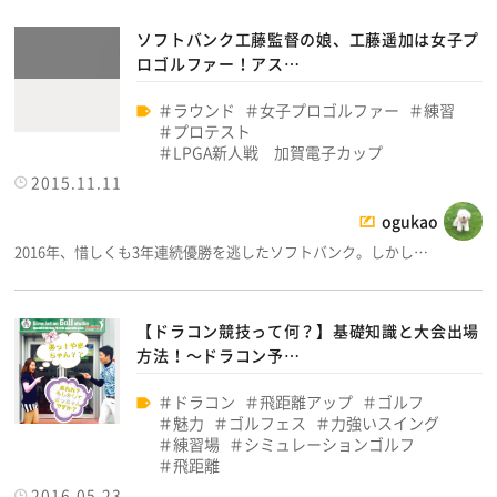
ソフトバンク工藤監督の娘、工藤遥加は女子プ
ロゴルファー！アス…
ラウンド
女子プロゴルファー
練習
プロテスト
LPGA新人戦 加賀電子カップ
2015.11.11
ogukao
2016年、惜しくも3年連続優勝を逃したソフトバンク。しかし…
【ドラコン競技って何？】基礎知識と大会出場
方法！～ドラコン予…
ドラコン
飛距離アップ
ゴルフ
魅力
ゴルフェス
力強いスイング
練習場
シミュレーションゴルフ
飛距離
2016.05.23