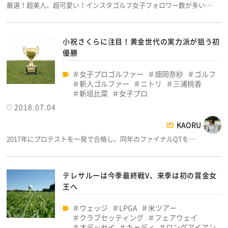
厳選！超美人、超可愛い！インスタゴルフ女子フォロワー数が多い…
小祝さくらに注目！黄金世代の実力派が狙う初
優勝
女子プロゴルファー
畑岡奈紗
ゴルフ
新人ゴルファー
ニトリ
三浦桃香
新垣比菜
女子プロ
2018.07.04
KAORU
2017年にプロテストを一発で合格し、同年のファイナルQTを…
テレサルーは今季最終戦V、来季は初の賞金女
王へ
ウェッジ
LPGA
米ツアー
クラブセッティング
フェアウェイ
オデッセイ
キャディ
ロングアイアン