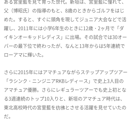
ある宮里藍を見て育った世代。新垣は、宮里藍に憧れて、
父（博昭氏）の指導のもと、8歳のときからゴルフをはじ
めた。すると、すぐに頭角を現してジュニア大会などで活
躍し、2011年には小学6年生のときに12歳・2ヶ月で「ダ
イキンオーキッドレディス」に出場。その試合では30オー
バーの最下位で終わったが、なんと13年からは5年連続で
ローアマに輝いた。
さらに2015年にはアマチュアながらステップアップツアー
「ラシンク・ニンジニアRKBレディース」で史上3人目の
アマチュア優勝。さらにレギュラーツアーでも史上初とな
る3週連続のトップ10入りと、新垣のアマチュア時代は、
東北高校時代の宮里藍を彷彿とさせる活躍を見せていたの
だ。