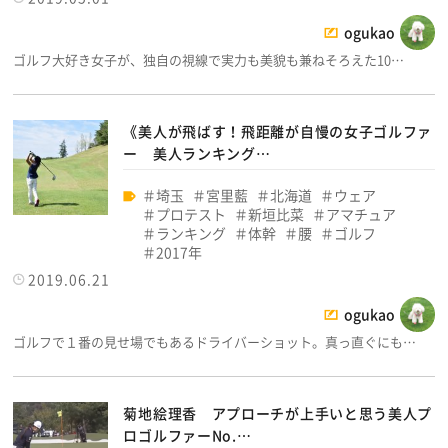
ogukao
ゴルフ大好き女子が、独自の視線で実力も美貌も兼ねそろえた10…
《美人が飛ばす！飛距離が自慢の女子ゴルファ
ー 美人ランキング…
埼玉
宮里藍
北海道
ウェア
プロテスト
新垣比菜
アマチュア
ランキング
体幹
腰
ゴルフ
2017年
2019.06.21
ogukao
ゴルフで１番の見せ場でもあるドライバーショット。真っ直ぐにも…
菊地絵理香 アプローチが上手いと思う美人プ
ロゴルファーNo.…