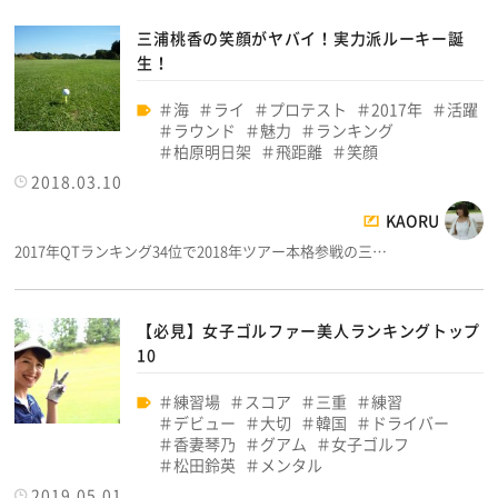
三浦桃香の笑顔がヤバイ！実力派ルーキー誕
生！
海
ライ
プロテスト
2017年
活躍
ラウンド
魅力
ランキング
柏原明日架
飛距離
笑顔
2018.03.10
KAORU
2017年QTランキング34位で2018年ツアー本格参戦の三…
【必見】女子ゴルファー美人ランキングトップ
10
練習場
スコア
三重
練習
デビュー
大切
韓国
ドライバー
香妻琴乃
グアム
女子ゴルフ
松田鈴英
メンタル
2019.05.01