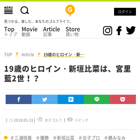
ログイン
見つかる、楽しむ、あなたのゴルフライフ。
Top
Movie
Article
Store
トップ
動画
記事
買い物
TOP
Article
19歳のヒロイン・新…
19歳のヒロイン・新垣比菜は、宮里
藍2世！？
2018.05.13
女子ゴルフ
トピック
三浦桃香
優勝
新垣比菜
女子プロ
勝みなみ