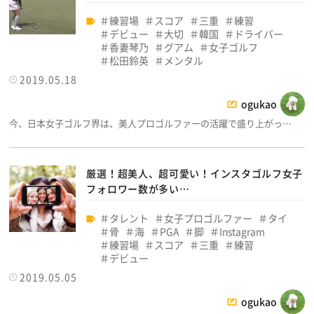
練習場
スコア
三重
練習
デビュー
大切
韓国
ドライバー
香妻琴乃
グアム
女子ゴルフ
松田鈴英
メンタル
2019.05.18
ogukao
今、日本女子ゴルフ界は、美人プロゴルファーの活躍で盛り上がっ…
厳選！超美人、超可愛い！インスタゴルフ女子
フォロワー数が多い…
タレント
女子プロゴルファー
タイ
骨
海
PGA
脚
Instagram
練習場
スコア
三重
練習
デビュー
2019.05.05
ogukao