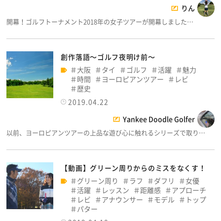
りん
開幕！ゴルフトーナメント2018年の女子ツアーが開幕しました…
創作落語～ゴルフ夜明け前～
大阪
タイ
ゴルフ
活躍
魅力
時間
ヨーロピアンツアー
レビ
歴史
2019.04.22
Yankee Doodle Golfer
以前、ヨーロピアンツアーの上品な遊び心に触れるシリーズで取り…
【動画】グリーン周りからのミスをなくす！
グリーン周り
ラフ
ダフリ
女優
活躍
レッスン
距離感
アプローチ
レビ
アナウンサー
モデル
トップ
パター