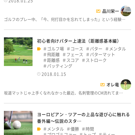
2018.01.25
品川栄一
ゴルフのプレー中、「今、何打目かを忘れてしまった」という経験…
初心者向けパター上達法（距離感基本編）
ゴルフ場
コース
パター
メンタル
飛距離
フェース
パターマット
距離感
スコア
ストローク
パッティング
2018.01.15
オレ竜
坂道マットじゃ上手くなれなかった最近、名刺管理のCM流れてま…
ヨーロピアン・ツアーの上品な遊び心に触れる
番外編～伝説のスタ…
メンタル
優勝
時間
プロゴルファー
トップ
ティー