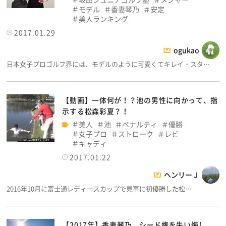
モデル
香妻琴乃
安定
美人ランキング
2017.01.29
ogukao
日本女子プロゴルフ界には、モデルのように可愛くてキレイ・スタ…
【動画】一体何が！？池の男性に向かって、指
示する松森彩夏？！
美人
池
ペナルティ
優勝
女子プロ
ストローク
レビ
キャディ
2017.01.22
ヘンリーＪ
2016年10月に富士通レディースカップで見事に初優勝した松…
【2017年】香妻琴乃、シード権を失い悔し