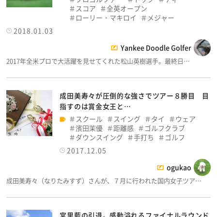
スコア
全英オープン
ローリー・マキロイ
メジャー
2018.01.03
Yankee Doodle Golfer
2017年全米プロで大活躍を見せてくれた松山英樹選手。最終日…
成田美寿々が圧倒的な強さでツアー８勝目 目
指すのは賞金女王と…
スクール
スイング
タイ
ウェア
濱田茉優
距離感
ゴルフクラブ
ダウンスイング
手打ち
ゴルフ
2017.12.05
ogukao
成田美寿々（なりたみすず）さんが、７月に行われた国内女子ツア…
宮里藍の引退。感動溢れるファイナルラウンド