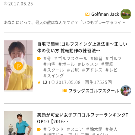
2017.06.25
Golfman Jack
あなたにとって、最大の敵はなんですか？「いつもプレーするライ…
自宅で簡単!ゴルフスイング上達法Ⅲ〜正しい
体の使い方 捻転動作の練習法〜
骨
ゴルフスクール
練習
ゴルフ
自宅
ボール
レッスン
背筋
スクール
お尻
アドレス
レビ
スイング
12
2017.05.08
再生17525回
フラッグスゴルフスクール
笑顔が可愛い女子プロゴルファーランキングT
OP10【2016…
ラウンド
スコア
鈴木愛
美人
坂田ジュニアゴルフ塾
メジャー