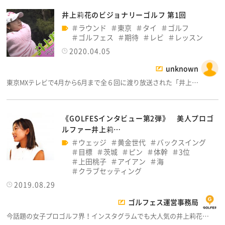
井上莉花のビジョナリーゴルフ 第1回
ラウンド
東京
タイ
ゴルフ
ゴルフェス
期待
レビ
レッスン
2020.04.05
unknown
東京MXテレビで4月から6月まで全６回に渡り放送された「井上…
《GOLFESインタビュー第2弾》 美人プロゴ
ルファー井上莉…
ウェッジ
黄金世代
バックスイング
目標
茨城
ピン
体幹
3位
上田桃子
アイアン
海
クラブセッティング
2019.08.29
ゴルフェス運営事務局
今話題の女子プロゴルフ界！インスタグラムでも大人気の井上莉花…