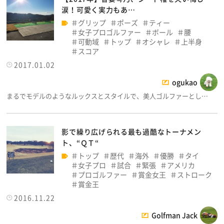
涙！可愛く実力もあ…
グリップ
ポーズ
ティー
女子プロゴルファー
ボール
腰
可動域
トップ
オシャレ
上半身
スコア
2017.01.02
ogukao
まるでモデルのようなルックスとスタイルで、美人ゴルファーとし…
影で繰り広げられる最も過酷なトーナメン
ト、“ＱＴ“
トップ
歴代
海外
優勝
タイ
女子プロ
試合
緊張
アメリカ
プロゴルファー
賞金女王
ストローク
賞金王
2016.11.22
Golfman Jack