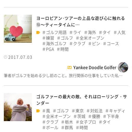
ヨーロピアン･ツアーの上品な遊び心に触れる
⑬～ティータイムに…
ゴルフ用語
ライ
海外
タイ
人気
練習
ゴルフ
全米オープン
海外ゴルフ
クラブ
ピン
コース
PGA
時間
2017.07.03
Yankee Doodle Golfer
筆者がゴルフを始める少し前のこと。旅行関係の仕事をしていた私…
ゴルファーの最大の敵、それはローリング・サ
ンダー
風
ゴルフ
東京
対処法
キャディ
全米オープン
茨城
優勝
下半身
クラブ
栃木
女子プロ
タイ
ボール
群馬
時間