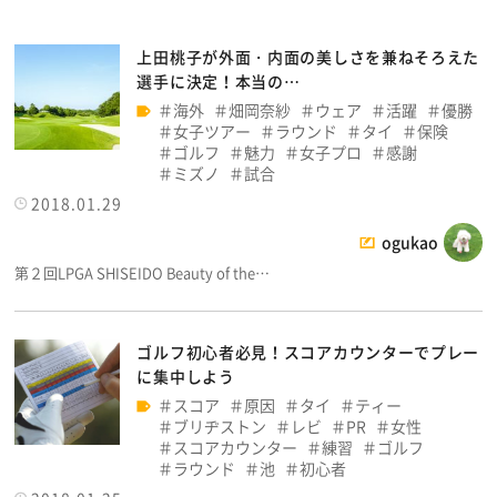
上田桃子が外面・内面の美しさを兼ねそろえた
選手に決定！本当の…
海外
畑岡奈紗
ウェア
活躍
優勝
女子ツアー
ラウンド
タイ
保険
ゴルフ
魅力
女子プロ
感謝
ミズノ
試合
2018.01.29
ogukao
第２回LPGA SHISEIDO Beauty of the…
ゴルフ初心者必見！スコアカウンターでプレー
に集中しよう
スコア
原因
タイ
ティー
ブリヂストン
レビ
PR
女性
スコアカウンター
練習
ゴルフ
ラウンド
池
初心者