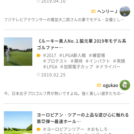
2019.04.10
ヘンリーＪ
フジテレビアナウンサーの榎並大二郎さんの妻でモデル・女優とし…
《ルーキー美人No.１脇元華 2019年モデル系
ゴルファー…
2017
LPGA新人戦
練習場
プロテスト
期待
インパクト
笑顔
LPGA
加賀電子カップ
ドライバー
2019.02.25
ogukao
今、日本女子プロゴルフ界が熱いですよね。強く美しい選手たちの…
ヨーロピアン・ツアーの上品な遊び心に触れる
第㉒弾～最速ホール…
ヨーロピアンツアー
おもしろ