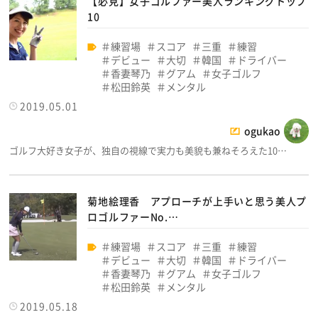
【必見】女子ゴルファー美人ランキングトップ
10
練習場
スコア
三重
練習
デビュー
大切
韓国
ドライバー
香妻琴乃
グアム
女子ゴルフ
松田鈴英
メンタル
2019.05.01
ogukao
ゴルフ大好き女子が、独自の視線で実力も美貌も兼ねそろえた10…
菊地絵理香 アプローチが上手いと思う美人プ
ロゴルファーNo.…
練習場
スコア
三重
練習
デビュー
大切
韓国
ドライバー
香妻琴乃
グアム
女子ゴルフ
松田鈴英
メンタル
2019.05.18