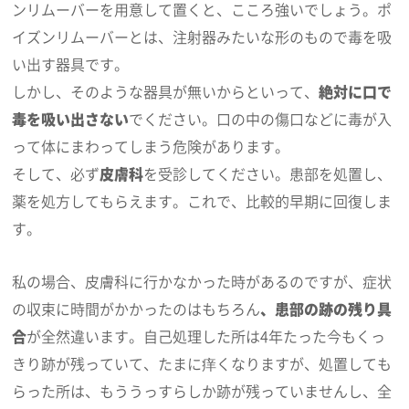
ンリムーバーを用意して置くと、こころ強いでしょう。ポ
イズンリムーバーとは、注射器みたいな形のもので毒を吸
い出す器具です。
しかし、そのような器具が無いからといって、
絶対に口で
毒を吸い出さない
でください。口の中の傷口などに毒が入
って体にまわってしまう危険があります。
そして、必ず
皮膚科
を受診してください。患部を処置し、
薬を処方してもらえます。これで、比較的早期に回復しま
す。
私の場合、皮膚科に行かなかった時があるのですが、症状
の収束に時間がかかったのはもちろん
、患部の跡の残り具
合
が全然違います。自己処理した所は4年たった今もくっ
きり跡が残っていて、たまに痒くなりますが、処置しても
らった所は、もううっすらしか跡が残っていませんし、全