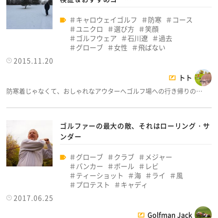
キャロウェイゴルフ
防寒
コース
ユニクロ
選び方
笑顔
ゴルフウェア
石川遼
過去
グローブ
女性
飛ばない
2015.11.20
トト
防寒着じゃなくて、おしゃれなアウターへゴルフ場への行き帰りの…
ゴルファーの最大の敵、それはローリング・サ
ンダー
グローブ
クラブ
メジャー
バンカー
ボール
レビ
ティーショット
海
ライ
風
プロテスト
キャディ
2017.06.25
Golfman Jack