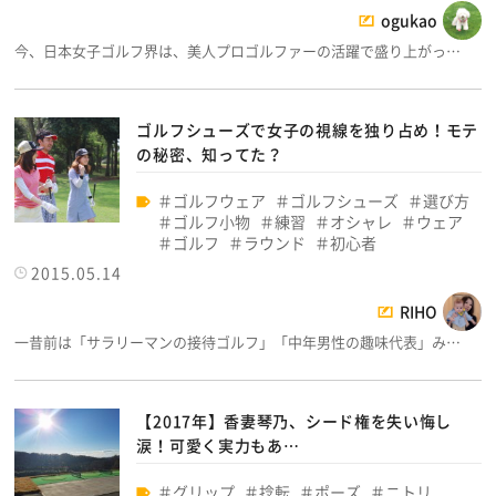
ogukao
今、日本女子ゴルフ界は、美人プロゴルファーの活躍で盛り上がっ…
ゴルフシューズで女子の視線を独り占め！モテ
の秘密、知ってた？
ゴルフウェア
ゴルフシューズ
選び方
ゴルフ小物
練習
オシャレ
ウェア
ゴルフ
ラウンド
初心者
2015.05.14
RIHO
一昔前は「サラリーマンの接待ゴルフ」「中年男性の趣味代表」み…
【2017年】香妻琴乃、シード権を失い悔し
涙！可愛く実力もあ…
グリップ
捻転
ポーズ
ニトリ