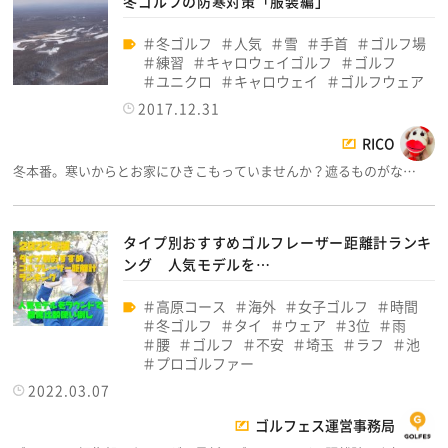
冬ゴルフの防寒対策「服装編」
冬ゴルフ
人気
雪
手首
ゴルフ場
練習
キャロウェイゴルフ
ゴルフ
ユニクロ
キャロウェイ
ゴルフウェア
2017.12.31
RICO
冬本番。寒いからとお家にひきこもっていませんか？遮るものがな…
タイプ別おすすめゴルフレーザー距離計ランキ
ング 人気モデルを…
高原コース
海外
女子ゴルフ
時間
冬ゴルフ
タイ
ウェア
3位
雨
腰
ゴルフ
不安
埼玉
ラフ
池
プロゴルファー
2022.03.07
ゴルフェス運営事務局