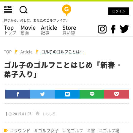
ログイン
見つかる、楽しむ、あなたのゴルフライフ。
Top
Movie
Article
Store
トップ
動画
記事
買い物
TOP
Article
ゴル子のゴルフことは…
ゴル子のゴルフことはじめ「新春・
弟子入り」
2015.01.07
おもしろ
ラウンド
ゴルフ女子
冬ゴルフ
雪
ゴルフ場