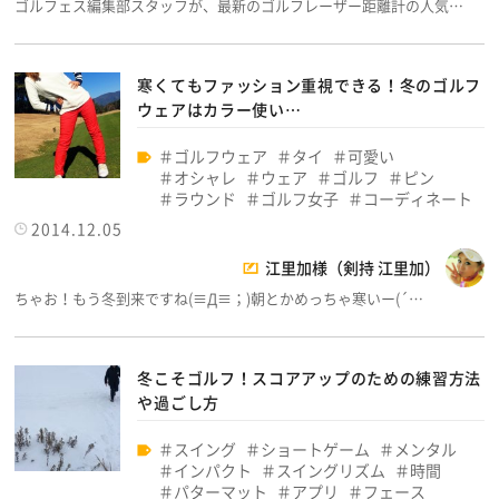
ゴルフェス編集部スタッフが、最新のゴルフレーザー距離計の人気…
寒くてもファッション重視できる！冬のゴルフ
ウェアはカラー使い…
ゴルフウェア
タイ
可愛い
オシャレ
ウェア
ゴルフ
ピン
ラウンド
ゴルフ女子
コーディネート
2014.12.05
江里加様（剣持 江里加）
ちゃお！もう冬到来ですね(≡Д≡；)朝とかめっちゃ寒いー(´…
冬こそゴルフ！スコアアップのための練習方法
や過ごし方
スイング
ショートゲーム
メンタル
インパクト
スイングリズム
時間
パターマット
アプリ
フェース