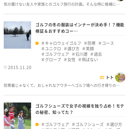
気の置けない友人や家族とのゴルフ旅行の計画。そんな時に候補に…
ゴルフの冬の服装はインナーが決め手！？機能
検証＆おすすめコー…
キャロウェイゴルフ
防寒
コース
ユニクロ
選び方
笑顔
ゴルフウェア
石川遼
過去
グローブ
女性
飛ばない
2015.11.20
トト
防寒着じゃなくて、おしゃれなアウターへゴルフ場への行き帰りの…
ゴルフシューズで女子の視線を独り占め！モテ
の秘密、知ってた？
ゴルフウェア
ゴルフシューズ
選び方