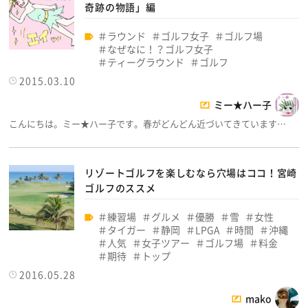
奇跡の物語」編
ラウンド
ゴルフ女子
ゴルフ場
なぜなに！？ゴルフ女子
ティーグラウンド
ゴルフ
2015.03.10
ミー★ハー子
こんにちは。ミー★ハー子です。春がどんどん近づいてきています…
リゾートゴルフを楽しむなら穴場はココ！宮崎
ゴルフのススメ
練習場
グルメ
優勝
雪
女性
タイガー
静岡
LPGA
時間
沖縄
人気
女子ツアー
ゴルフ場
料金
期待
トップ
2016.05.28
mako