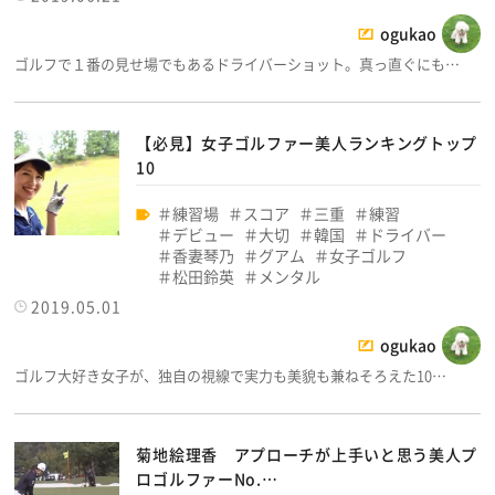
ogukao
ゴルフで１番の見せ場でもあるドライバーショット。真っ直ぐにも…
【必見】女子ゴルファー美人ランキングトップ
10
練習場
スコア
三重
練習
デビュー
大切
韓国
ドライバー
香妻琴乃
グアム
女子ゴルフ
松田鈴英
メンタル
2019.05.01
ogukao
ゴルフ大好き女子が、独自の視線で実力も美貌も兼ねそろえた10…
菊地絵理香 アプローチが上手いと思う美人プ
ロゴルファーNo.…