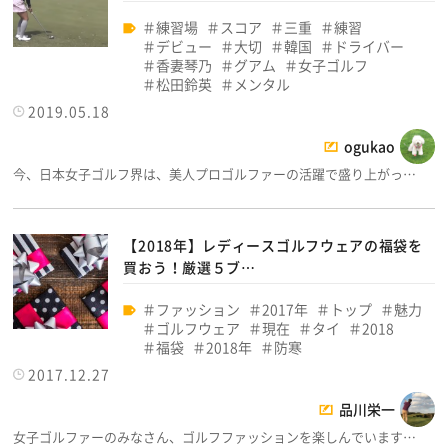
練習場
スコア
三重
練習
デビュー
大切
韓国
ドライバー
香妻琴乃
グアム
女子ゴルフ
松田鈴英
メンタル
2019.05.18
ogukao
今、日本女子ゴルフ界は、美人プロゴルファーの活躍で盛り上がっ…
【2018年】レディースゴルフウェアの福袋を
買おう！厳選５ブ…
ファッション
2017年
トップ
魅力
ゴルフウェア
現在
タイ
2018
福袋
2018年
防寒
2017.12.27
品川栄一
女子ゴルファーのみなさん、ゴルフファッションを楽しんでいます…