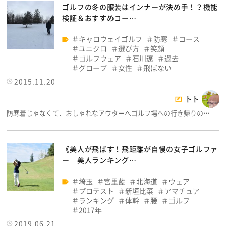
ゴルフの冬の服装はインナーが決め手！？機能
検証＆おすすめコー…
キャロウェイゴルフ
防寒
コース
ユニクロ
選び方
笑顔
ゴルフウェア
石川遼
過去
グローブ
女性
飛ばない
2015.11.20
トト
防寒着じゃなくて、おしゃれなアウターへゴルフ場への行き帰りの…
《美人が飛ばす！飛距離が自慢の女子ゴルファ
ー 美人ランキング…
埼玉
宮里藍
北海道
ウェア
プロテスト
新垣比菜
アマチュア
ランキング
体幹
腰
ゴルフ
2017年
2019.06.21