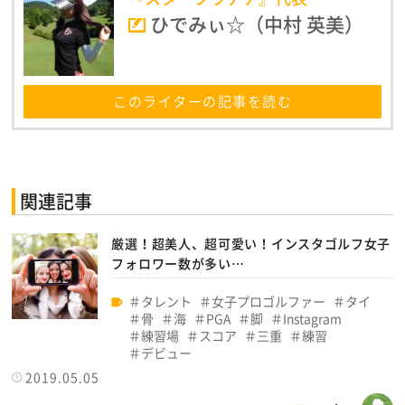
ひでみぃ☆（中村 英美）
このライターの記事を読む
関連記事
厳選！超美人、超可愛い！インスタゴルフ女子
フォロワー数が多い…
タレント
女子プロゴルファー
タイ
骨
海
PGA
脚
Instagram
練習場
スコア
三重
練習
デビュー
2019.05.05