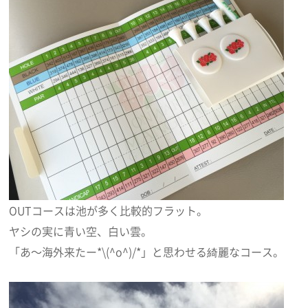
OUTコースは池が多く比較的フラット。
ヤシの実に青い空、白い雲。
「あ～海外来たー*\(^o^)/*」と思わせる綺麗なコース。