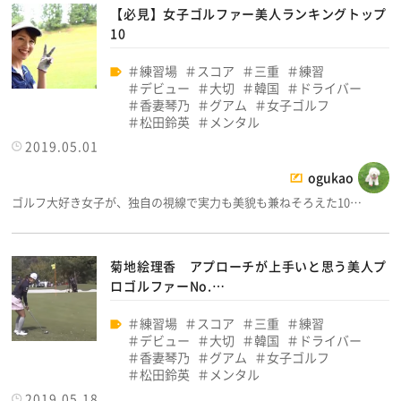
【必見】女子ゴルファー美人ランキングトップ
10
練習場
スコア
三重
練習
デビュー
大切
韓国
ドライバー
香妻琴乃
グアム
女子ゴルフ
松田鈴英
メンタル
2019.05.01
ogukao
ゴルフ大好き女子が、独自の視線で実力も美貌も兼ねそろえた10…
菊地絵理香 アプローチが上手いと思う美人プ
ロゴルファーNo.…
練習場
スコア
三重
練習
デビュー
大切
韓国
ドライバー
香妻琴乃
グアム
女子ゴルフ
松田鈴英
メンタル
2019.05.18