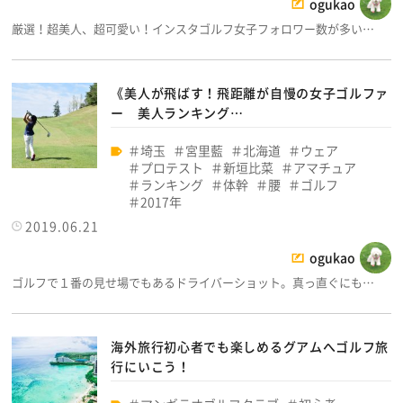
ogukao
厳選！超美人、超可愛い！インスタゴルフ女子フォロワー数が多い…
《美人が飛ばす！飛距離が自慢の女子ゴルファ
ー 美人ランキング…
埼玉
宮里藍
北海道
ウェア
プロテスト
新垣比菜
アマチュア
ランキング
体幹
腰
ゴルフ
2017年
2019.06.21
ogukao
ゴルフで１番の見せ場でもあるドライバーショット。真っ直ぐにも…
海外旅行初心者でも楽しめるグアムへゴルフ旅
行にいこう！