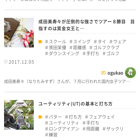
成田美寿々が圧倒的な強さでツアー８勝目 目
指すのは賞金女王と…
スクール
スイング
タイ
ウェア
濱田茉優
距離感
ゴルフクラブ
ダウンスイング
手打ち
ゴルフ
2017.12.05
ogukao
成田美寿々（なりたみすず）さんが、７月に行われた国内女子ツア…
ユーティリティ(UT)の基本と打ち方
パター
打ち方
フェアウェイ
ユーティリティ
手打ち
ロングアイアン
飛距離
ザックリ
練習