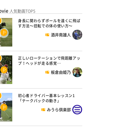
ovie
人気動画TOP5
身長に関わらずボールを遠くに飛ば
す方法～捻転での体の使い方～
酒井南雄人
正しいローテーションで飛距離アッ
プ！ヘッドが走る感覚…
板倉由姫乃
初心者ドライバー基本レッスン1
「テークバックの動き」
みうら倶楽部