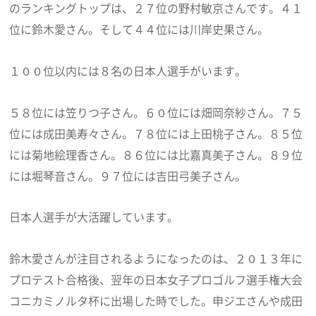
のランキングトップは、２７位の野村敏京さんです。４１
位に鈴木愛さん。そして４４位には川岸史果さん。
１００位以内には８名の日本人選手がいます。
５８位には笠りつ子さん。６０位には畑岡奈紗さん。７５
位には成田美寿々さん。７８位には上田桃子さん。８５位
には菊地絵理香さん。８６位には比嘉真美子さん。８９位
には堀琴音さん。９７位には吉田弓美子さん。
日本人選手が大活躍しています。
鈴木愛さんが注目されるようになったのは、２０１３年に
プロテスト合格後、翌年の日本女子プロゴルフ選手権大会
コニカミノルタ杯に出場した時でした。申ジエさんや成田