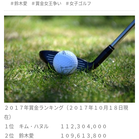
鈴木愛
賞金女王争い
女子ゴルフ
２０１７年賞金ランキング（２０１７年１０月１８日現
在）
１位 キム・ハヌル １１２,３０４,０００
２位 鈴木愛 １０９,６１３,８００