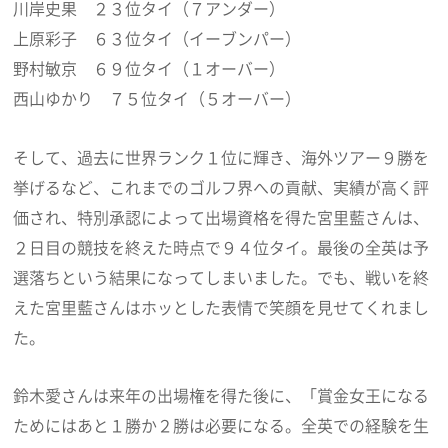
川岸史果 ２３位タイ（７アンダー）
上原彩子 ６３位タイ（イーブンパー）
野村敏京 ６９位タイ（１オーバー）
西山ゆかり ７５位タイ（５オーバー）
そして、過去に世界ランク１位に輝き、海外ツアー９勝を
挙げるなど、これまでのゴルフ界への貢献、実績が高く評
価され、特別承認によって出場資格を得た宮里藍さんは、
２日目の競技を終えた時点で９４位タイ。最後の全英は予
選落ちという結果になってしまいました。でも、戦いを終
えた宮里藍さんはホッとした表情で笑顔を見せてくれまし
た。
鈴木愛さんは来年の出場権を得た後に、「賞金女王になる
ためにはあと１勝か２勝は必要になる。全英での経験を生