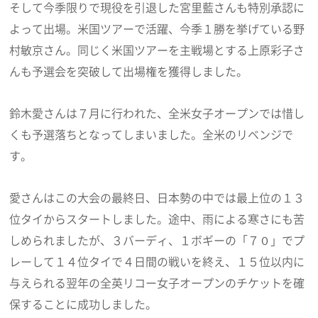
そして今季限りで現役を引退した宮里藍さんも特別承認に
よって出場。米国ツアーで活躍、今季１勝を挙げている野
村敏京さん。同じく米国ツアーを主戦場とする上原彩子さ
んも予選会を突破して出場権を獲得しました。
鈴木愛さんは７月に行われた、全米女子オープンでは惜し
くも予選落ちとなってしまいました。全米のリベンジで
す。
愛さんはこの大会の最終日、日本勢の中では最上位の１３
位タイからスタートしました。途中、雨による寒さにも苦
しめられましたが、３バーディ、１ボギーの「７０」でプ
レーして１４位タイで４日間の戦いを終え、１５位以内に
与えられる翌年の全英リコー女子オープンのチケットを確
保することに成功しました。