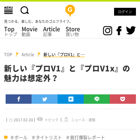
ログイン
見つかる、楽しむ、あなたのゴルフライフ。
Top
Movie
Article
Store
トップ
動画
記事
買い物
TOP
Article
新しい『プロV1』と…
新しい『プロV1』と『プロV1x』の
魅力は想定外？
2017.02.03
トピック
ニュース・速報
ボール
タイトリスト
貧打爆裂レポート