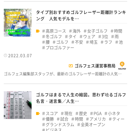
タイプ別おすすめゴルフレーザー距離計ランキ
ング 人気モデルを…
高原コース
海外
女子ゴルフ
時間
冬ゴルフ
タイ
ウェア
3位
雨
腰
ゴルフ
不安
埼玉
ラフ
池
プロゴルファー
2022.03.07
ゴルフェス運営事務局
ゴルフェス編集部スタッフが、最新のゴルフレーザー距離計の人気…
ゴルフはまるで人生の縮図。思わず唸るゴルフ
名言・迷言集／人生…
スコア
現在
歴史
PGA
小ネタ
優勝
試合
時間
アメリカ
ティー
グランドスラム
全英オープン
ビジネス