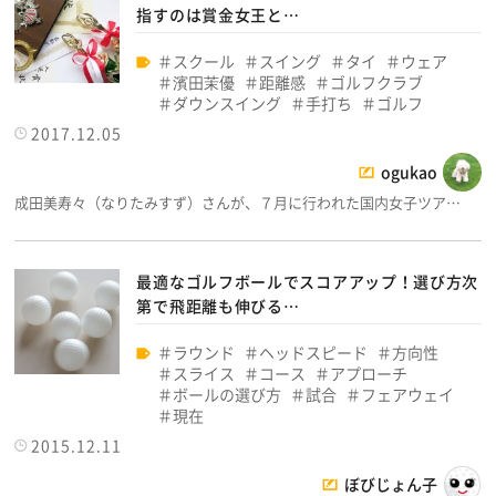
指すのは賞金女王と…
スクール
スイング
タイ
ウェア
濱田茉優
距離感
ゴルフクラブ
ダウンスイング
手打ち
ゴルフ
2017.12.05
ogukao
成田美寿々（なりたみすず）さんが、７月に行われた国内女子ツア…
最適なゴルフボールでスコアアップ！選び方次
第で飛距離も伸びる…
ラウンド
ヘッドスピード
方向性
スライス
コース
アプローチ
ボールの選び方
試合
フェアウェイ
現在
2015.12.11
ぼびじょん子