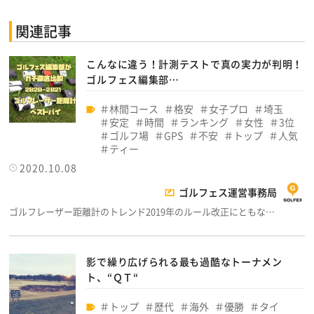
関連記事
こんなに違う！計測テストで真の実力が判明！
ゴルフェス編集部…
林間コース
格安
女子プロ
埼玉
安定
時間
ランキング
女性
3位
ゴルフ場
GPS
不安
トップ
人気
ティー
2020.10.08
ゴルフェス運営事務局
ゴルフレーザー距離計のトレンド2019年のルール改正にともな…
影で繰り広げられる最も過酷なトーナメン
ト、“ＱＴ“
トップ
歴代
海外
優勝
タイ