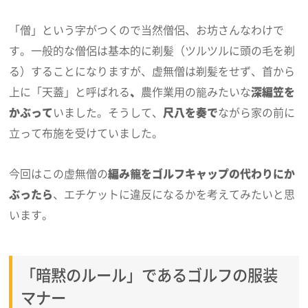
「僧」という字がつくので当然僧侶、お坊さんなわけで
す。一般的な僧侶は基本的に剃髪（ツルツルに頭の毛を剃
る）することになりますが、虚無僧は剃髪をせず、首から
上に「天蓋」と呼ばれる
、
農作業用の籠みたいな
深編笠を
かぶって
いました。そうして、
尺八を奏で
ながら家の前に
立って布施を受けていました。
今回はこの虚無僧の
編み籠をゴルフキャップの代わりにか
ぶったら
、エチケットに違反になるかを考えてみたいと思
います。
「暗黙のルール」であるゴルフの服装
マナー