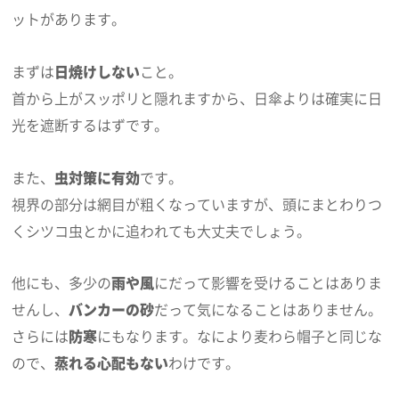
ットがあります。
まずは
日焼けしない
こと。
首から上がスッポリと隠れますから、日傘よりは確実に日
光を遮断するはずです。
また、
虫対策に有効
です。
視界の部分は網目が粗くなっていますが、頭にまとわりつ
くシツコ虫とかに追われても大丈夫でしょう。
他にも、多少の
雨や風
にだって影響を受けることはありま
せんし、
バンカーの砂
だって気になることはありません。
さらには
防寒
にもなります。なにより麦わら帽子と同じな
ので、
蒸れる心配もない
わけです。