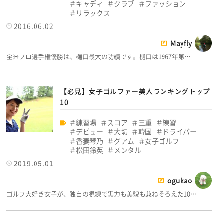
キャディ
クラブ
ファッション
リラックス
2016.06.02
Mayfly
全米プロ選手権優勝は、樋口最大の功績です。樋口は1967年第…
【必見】女子ゴルファー美人ランキングトップ
10
練習場
スコア
三重
練習
デビュー
大切
韓国
ドライバー
香妻琴乃
グアム
女子ゴルフ
松田鈴英
メンタル
2019.05.01
ogukao
ゴルフ大好き女子が、独自の視線で実力も美貌も兼ねそろえた10…