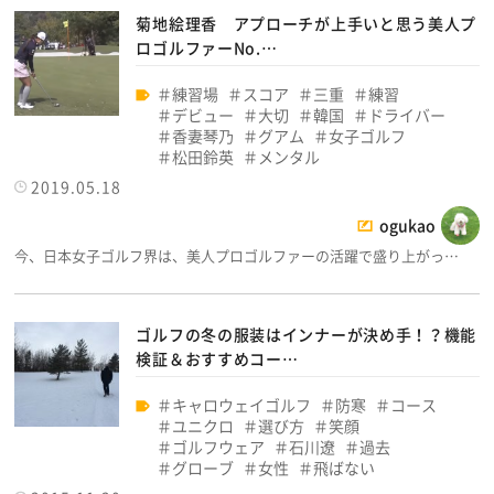
菊地絵理香 アプローチが上手いと思う美人プ
ロゴルファーNo.…
練習場
スコア
三重
練習
デビュー
大切
韓国
ドライバー
香妻琴乃
グアム
女子ゴルフ
松田鈴英
メンタル
2019.05.18
ogukao
今、日本女子ゴルフ界は、美人プロゴルファーの活躍で盛り上がっ…
ゴルフの冬の服装はインナーが決め手！？機能
検証＆おすすめコー…
キャロウェイゴルフ
防寒
コース
ユニクロ
選び方
笑顔
ゴルフウェア
石川遼
過去
グローブ
女性
飛ばない