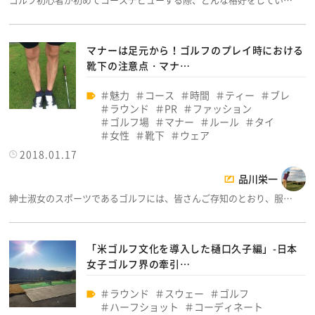
マナーは足元から！ゴルフのプレイ時における
靴下の注意点・マナ…
魅力
コース
時間
ティー
ブレ
ラウンド
PR
ファッション
ゴルフ場
マナー
ルール
タイ
女性
靴下
ウェア
2018.01.17
品川栄一
紳士淑女のスポーツであるゴルフには、皆さんご存知のとおり、服…
「米ゴルフ文化を導入した樋口久子編」-日本
女子ゴルフ界の牽引…
ラウンド
スウェー
ゴルフ
ハーフショット
コーディネート