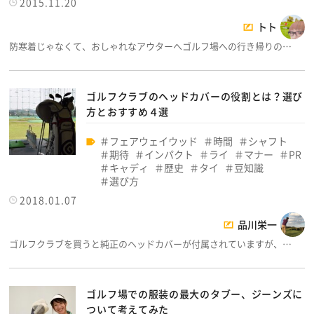
2015.11.20
トト
防寒着じゃなくて、おしゃれなアウターへゴルフ場への行き帰りの…
ゴルフクラブのヘッドカバーの役割とは？選び
方とおすすめ４選
フェアウェイウッド
時間
シャフト
期待
インパクト
ライ
マナー
PR
キャディ
歴史
タイ
豆知識
選び方
2018.01.07
品川栄一
ゴルフクラブを買うと純正のヘッドカバーが付属されていますが、…
ゴルフ場での服装の最大のタブー、ジーンズに
ついて考えてみた