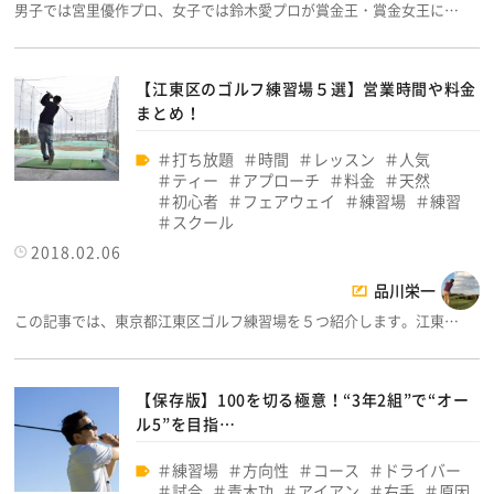
男子では宮里優作プロ、女子では鈴木愛プロが賞金王・賞金女王に…
【江東区のゴルフ練習場５選】営業時間や料金
まとめ！
打ち放題
時間
レッスン
人気
ティー
アプローチ
料金
天然
初心者
フェアウェイ
練習場
練習
スクール
2018.02.06
品川栄一
この記事では、東京都江東区ゴルフ練習場を５つ紹介します。江東…
【保存版】100を切る極意！“3年2組”で“オー
ル5”を目指…
練習場
方向性
コース
ドライバー
試合
青木功
アイアン
右手
原因