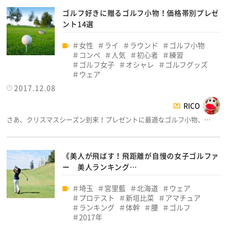
ゴルフ好きに贈るゴルフ小物！価格帯別プレゼ
ント14選
女性
ライ
ラウンド
ゴルフ小物
コンペ
人気
初心者
練習
ゴルフ女子
オシャレ
ゴルフグッズ
ウェア
2017.12.08
RICO
さあ、クリスマスシーズン到来！プレゼントに最適なゴルフ小物、…
《美人が飛ばす！飛距離が自慢の女子ゴルファ
ー 美人ランキング…
埼玉
宮里藍
北海道
ウェア
プロテスト
新垣比菜
アマチュア
ランキング
体幹
腰
ゴルフ
2017年