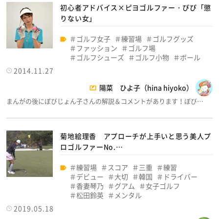
初心者アドバイス×ピヨゴルファー・ぴぴ「懲
りない女」
ゴルフ女子
練習場
ゴルフグッズ
ファッション
ゴルフ場
ゴルフシューズ
ゴルフ小物
ボール
2014.11.27
陽菜 ひよ子（hina hiyoko）
まんがの後にぼびじょん子さんの解説＆コメントがあります！ぼび…
菊地絵理香 アプローチが上手いと思う美人プ
ロゴルファーNo.…
練習場
スコア
三重
練習
デビュー
大切
韓国
ドライバー
香妻琴乃
グアム
女子ゴルフ
松田鈴英
メンタル
2019.05.18