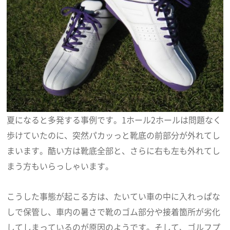
夏になると多発する事例です。1ホール2ホールは問題なく
歩けていたのに、突然パカッっと靴底の前部分が外れてし
まいます。酷い方は靴底全部と、さらに右も左も外れてし
まう方もいらっしゃいます。
こうした事態が起こる方は、たいてい車の中に入れっぱな
しで保管し、車内の暑さで靴のゴム部分や接着箇所が劣化
してしまっているのが原因のようです。そして、ゴルフプ