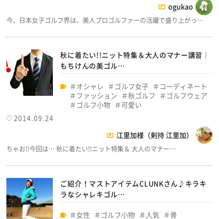
ogukao
今、日本女子ゴルフ界は、美人プロゴルファーの活躍で盛り上がっ…
秋に着たい!!ニット特集＆大人のマナー講習│
もちけんの美ゴル…
オシャレ
ゴルフ女子
コーディネート
ファッション
秋ゴルフ
ゴルフウェア
ゴルフ小物
可愛い
2014.09.24
江里加様（剣持 江里加）
ちゃお!!今回は… 秋に着たい!!ニット特集＆ 大人のマナー…
ご紹介！マストアイテムCLUNKさん♪キラキ
ラなシャレキゴル…
女性
ゴルフ小物
人気
骨