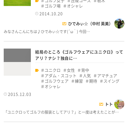
ゴルフ女子
丘陵コース
栃木
ゴルフ場
オシャレ
2014.10.20
ひでみぃ☆（中村 英美）
みなさんこんにちは♪ひでみぃ☆です(´ω｀) 今回…
結局のところ《ゴルフウェアにユニクロ》って
アリ？ナシ？独自に…
ユニクロ
女性
背中
アダム・スコット
人気
アマチュア
ゴルフウェア
練習
期待
スイング
オシャレ
2015.12.03
トト
「ユニクロってゴルフの服装としてアリ？」と一度は考えたことが…