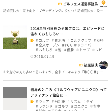
ゴルフェス運営事務局
認知度拡大！売上向上！ブランディングに役立つ！認知度拡大に役…
2016年特別日程の全米プロは、エピソードに
溢れておもしろい…
ゴルフ
青木功
ゴルフクラブ
期待
全米オープン
PGA
ドライバー
おもしろ
池
優勝
トップ
レビ
2016.07.19
篠原嗣典
お気付きの方も多いと思いますが、全米プロはあまり「第○○回」…
結局のところ《ゴルフウェアにユニクロ》って
アリ？ナシ？独自に…
ウェア
飛距離
リズム
タイ
ラウンド
ゴルフ
ユニクロ
背中
試合
初心者
マスターズ