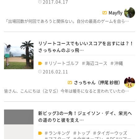
2017.04.17
Mayfly
「出場回数が何回であろうと関係ない。自分の最高のゲームを自ら…
リゾートコースでもいいスコアを出すには？！
さっちゃんのぶっ飛…
リゾートゴルフ
海辺コース
沖縄
2016.02.11
さっちゃん（押尾 紗樹）
皆さん、こんにちは（≧∇≦）今年は暖冬になると言われていたの…
新ビッグ3の一角！ジェイソン・デイ、栄光へ
の道のりと彼を支え…
ランキング
トップ
タイガーウッズ
マスターズ
全米オープン
PGAツアー