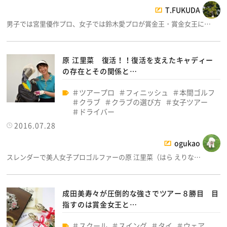
T.FUKUDA
男子では宮里優作プロ、女子では鈴木愛プロが賞金王・賞金女王に…
原 江里菜 復活！！復活を支えたキャディー
の存在とその関係と…
ツアープロ
フィニッシュ
本間ゴルフ
クラブ
クラブの選び方
女子ツアー
ドライバー
2016.07.28
ogukao
スレンダーで美人女子プロゴルファーの原 江里菜（はら えりな…
成田美寿々が圧倒的な強さでツアー８勝目 目
指すのは賞金女王と…
スクール
スイング
タイ
ウェア