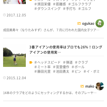
濱田茉優
距離感
ゴルフクラブ
ダウンスイング
手打ち
ゴルフ
2017.12.05
ogukao
成田美寿々（なりたみすず）さんが、７月に行われた国内女子ツア…
3番アイアンの使用率はプロでも26％！ロング
アイアンの使用実…
ヘッドスピード
弾道
クラブ
ミート率
宮里優作
ボール
藤田光里
池田勇太
ピン
イ・ボミ
2015.12.04
mako
14本のクラブをどのようにセッティングするかは、そのプレーヤ…