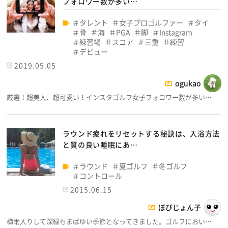
フォロワー数が多い…
タレント
女子プロゴルファー
タイ
骨
海
PGA
脚
Instagram
練習場
スコア
三重
練習
デビュー
2019.05.05
ogukao
厳選！超美人、超可愛い！インスタゴルフ女子フォロワー数が多い…
ラウンド疲れをリセットする秘訣は、入浴方法
と質の良い睡眠にあ…
ラウンド
夏ゴルフ
冬ゴルフ
コントロール
2015.06.15
ぼびじょん子
梅雨入りして深緑もまばゆい季節となってきました。ゴルフにおい…