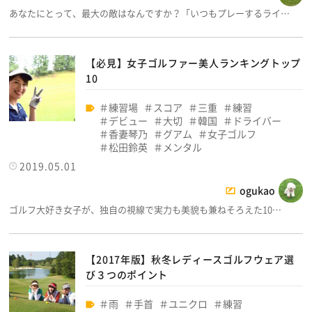
あなたにとって、最大の敵はなんですか？「いつもプレーするライ…
【必見】女子ゴルファー美人ランキングトップ
10
練習場
スコア
三重
練習
デビュー
大切
韓国
ドライバー
香妻琴乃
グアム
女子ゴルフ
松田鈴英
メンタル
2019.05.01
ogukao
ゴルフ大好き女子が、独自の視線で実力も美貌も兼ねそろえた10…
【2017年版】秋冬レディースゴルフウェア選
び３つのポイント
雨
手首
ユニクロ
練習