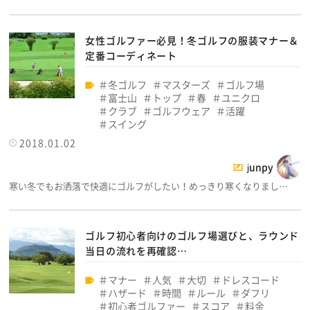
女性ゴルファー必見！冬ゴルフの服装マナー＆
定番コーディネート
冬ゴルフ
マスターズ
ゴルフ場
富士山
トップ
春
ユニクロ
クラブ
ゴルフウェア
活躍
スイング
2018.01.02
junpy
寒い冬でもお洒落で快適にゴルフがしたい！めっきり寒くなりまし…
ゴルフ初心者向けのゴルフ場選びと、ラウンド
当日の流れを再確認…
マナー
人気
大切
ドレスコード
ハザード
時間
ルール
ダフリ
初心者ゴルファー
スコア
料金