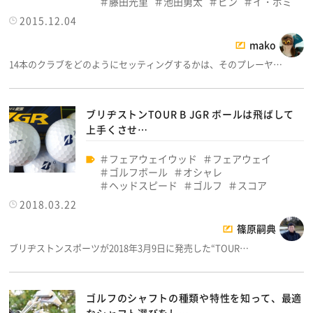
藤田光里
池田勇太
ピン
イ・ボミ
2015.12.04
mako
14本のクラブをどのようにセッティングするかは、そのプレーヤ…
ブリヂストンTOUR B JGR ボールは飛ばして
上手くさせ…
フェアウェイウッド
フェアウェイ
ゴルフボール
オシャレ
ヘッドスピード
ゴルフ
スコア
2018.03.22
篠原嗣典
ブリヂストンスポーツが2018年3月9日に発売した“TOUR…
ゴルフのシャフトの種類や特性を知って、最適