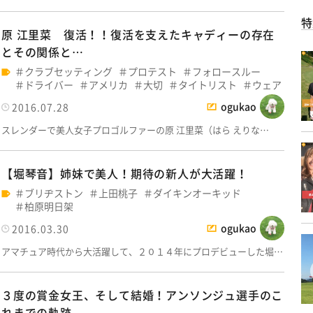
特
原 江里菜 復活！！復活を支えたキャディーの存在
とその関係と…
クラブセッティング
プロテスト
フォロースルー
ドライバー
アメリカ
大切
タイトリスト
ウェア
ogukao
2016.07.28
スレンダーで美人女子プロゴルファーの原 江里菜（はら えりな…
【堀琴音】姉妹で美人！期待の新人が大活躍！
ブリヂストン
上田桃子
ダイキンオーキッド
柏原明日架
ogukao
2016.03.30
アマチュア時代から大活躍して、２０１４年にプロデビューした堀…
３度の賞金女王、そして結婚！アンソンジュ選手のこ
れまでの軌跡