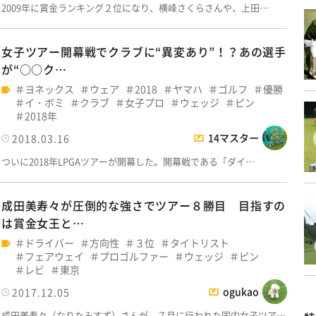
2009年に賞金ランキング２位になり、横峰さくらさんや、上田…
女子ツアー開幕戦でクラブに“異変あり”！？あの選手
が“○○ク…
ヨネックス
ウェア
2018
ヤマハ
ゴルフ
優勝
イ・ボミ
クラブ
女子プロ
ウェッジ
ピン
2018年
14マスター
2018.03.16
ついに2018年LPGAツアーが開幕した。開幕戦である「ダイ…
成田美寿々が圧倒的な強さでツアー８勝目 目指すの
は賞金女王と…
ドライバー
方向性
３位
タイトリスト
フェアウェイ
プロゴルファー
ウェッジ
ピン
レビ
東京
ogukao
2017.12.05
成田美寿々（なりたみすず）さんが、７月に行われた国内女子ツア…