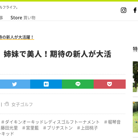
ルフライフ。
Store
事
買い物
待の新人が大活躍！
特
】姉妹で美人！期待の新人が大活
女子ゴルフ
ダイキンオーキッドレディスゴルフトーナメント
堀琴音
藤田光里
宮里藍
ブリヂストン
上田桃子
ーキッド