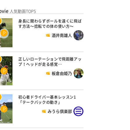
ovie
人気動画TOP5
身長に関わらずボールを遠くに飛ば
す方法～捻転での体の使い方～
酒井南雄人
正しいローテーションで飛距離アッ
プ！ヘッドが走る感覚…
板倉由姫乃
初心者ドライバー基本レッスン1
「テークバックの動き」
みうら倶楽部