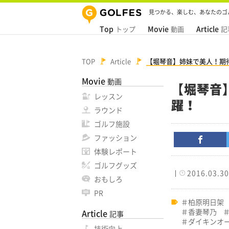
見つかる、楽しむ、あなたのゴ
Top
Movie
Article
トップ
動画
記
TOP
Article
【堀琴音】姉妹で美人！期
Movie
動画
【堀琴音
レッスン
躍！
ラウンド
ゴルフ施設
ファッション
体験レポート
ゴルフグッズ
2016.03.30
おもしろ
PR
柏原明日架
香妻琴乃
Article
記事
ダイキンオ
技術向上