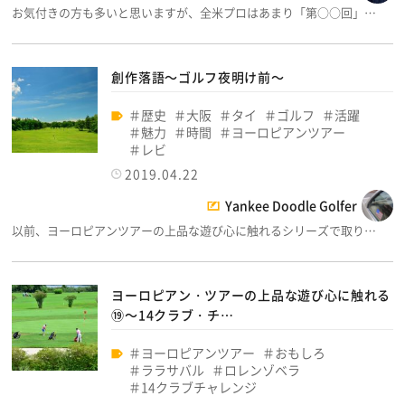
お気付きの方も多いと思いますが、全米プロはあまり「第○○回」…
創作落語～ゴルフ夜明け前～
歴史
大阪
タイ
ゴルフ
活躍
魅力
時間
ヨーロピアンツアー
レビ
2019.04.22
Yankee Doodle Golfer
以前、ヨーロピアンツアーの上品な遊び心に触れるシリーズで取り…
ヨーロピアン・ツアーの上品な遊び心に触れる
⑲～14クラブ・チ…
ヨーロピアンツアー
おもしろ
ララサバル
ロレンゾベラ
14クラブチャレンジ