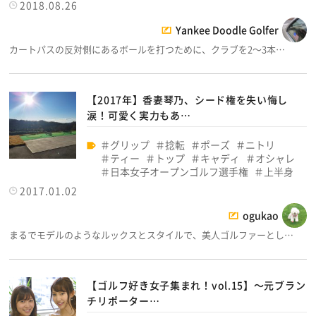
2018.08.26
Yankee Doodle Golfer
カートパスの反対側にあるボールを打つために、クラブを2～3本…
【2017年】香妻琴乃、シード権を失い悔し
涙！可愛く実力もあ…
グリップ
捻転
ポーズ
ニトリ
ティー
トップ
キャディ
オシャレ
日本女子オープンゴルフ選手権
上半身
2017.01.02
ogukao
まるでモデルのようなルックスとスタイルで、美人ゴルファーとし…
【ゴルフ好き女子集まれ！vol.15】～元ブラン
チリポーター…