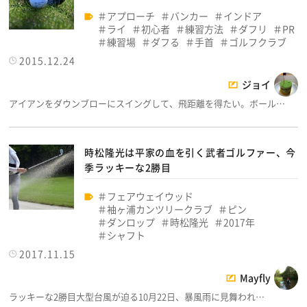
アプローチ
バンカー
インドア
ライ
初心者
練習方法
ダフリ
PR
練習場
ダフる
手首
ゴルフクラブ
2015.12.24
ジョイ
アイアンをダウンブローにスイングして、飛距離を得たい。ボール…
時松隆光は平家の血を引く武者ゴルファー、今
季ラッキーな2勝目
フェアウェイウッド
袖ヶ浦カンツリークラブ
ピン
ダンロップ
時松隆光
2017年
シャフト
2017.11.15
Mayfly
ラッキーな2勝目大型台風が迫る10月22日、暴風雨に見舞われ…