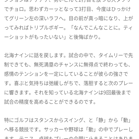
でチョロ。思わずカーッとなって3打目、今度はひっかけ
てグリーン左の深いラフへ。目の前が真っ暗になり、上が
ってみればトリプルボギー。「なんでこんなことに。ティ
ーショットがもったいない」と後悔ばかり。
北海ナインに話を戻します。試合の中で、タイムリーで先
制できても、無死満塁のチャンスに無得点で終わっても、
感情のテンションを一定にしていることが彼らの強さで
す。喜ぶと気持ちは弛緩しがちで、落胆すると次のプレー
に響きます。それを知っている北海ナインは9回最後まで
試合の精度を高めることができるのです。
特にゴルフはスタンスからスイング、と「静」から「動」
へ移る競技です。サッカーや野球は「動」の中でプレーし
ます。テニス、卓球もプレーの合間に止まることはありま