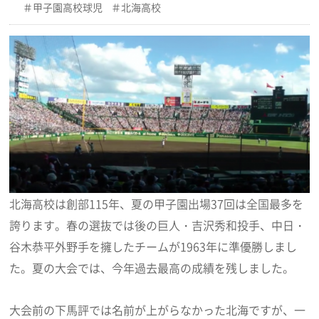
甲子園高校球児
北海高校
北海高校は創部115年、夏の甲子園出場37回は全国最多を
誇ります。春の選抜では後の巨人・吉沢秀和投手、中日・
谷木恭平外野手を擁したチームが1963年に準優勝しまし
た。夏の大会では、今年過去最高の成績を残しました。
大会前の下馬評では名前が上がらなかった北海ですが、一