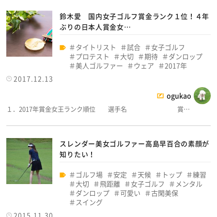
鈴木愛 国内女子ゴルフ賞金ランク１位！４年
ぶりの日本人賞金女…
タイトリスト
試合
女子ゴルフ
プロテスト
大切
期待
ダンロップ
美人ゴルファー
ウェア
2017年
2017.12.13
ogukao
１．2017年賞金女王ランク順位 選手名 賞…
スレンダー美女ゴルファー高島早百合の素顔が
知りたい！
ゴルフ場
安定
天候
トップ
練習
大切
飛距離
女子ゴルフ
メンタル
ダンロップ
可愛い
古閑美保
スイング
2015.11.30