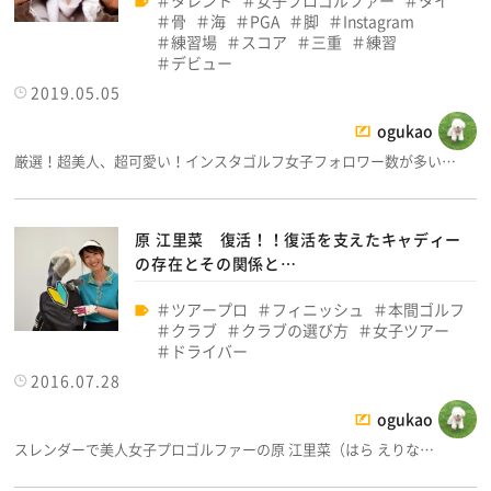
タレント
女子プロゴルファー
タイ
骨
海
PGA
脚
Instagram
練習場
スコア
三重
練習
デビュー
2019.05.05
ogukao
厳選！超美人、超可愛い！インスタゴルフ女子フォロワー数が多い…
原 江里菜 復活！！復活を支えたキャディー
の存在とその関係と…
ツアープロ
フィニッシュ
本間ゴルフ
クラブ
クラブの選び方
女子ツアー
ドライバー
2016.07.28
ogukao
スレンダーで美人女子プロゴルファーの原 江里菜（はら えりな…