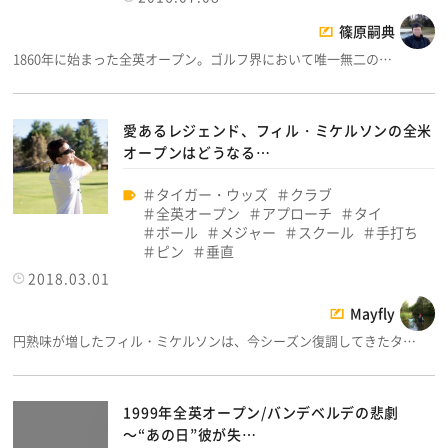
篠原嗣典
1860年に始まった全英オープン。ゴルフ界において唯一無二の…
愛あるレジェンド、フィル・ミケルソンの全米
オープンはどうなる…
タイガー・ウッズ
クラブ
全英オープン
アプローチ
タイ
ボール
メジャー
スクール
手打ち
ピン
垂直
2018.03.01
Mayfly
円熟味が増したフィル・ミケルソンは、今シーズン復調してきたタ…
1999年全英オープン/バンデベルデの悲劇
～“あの日”彼が失…