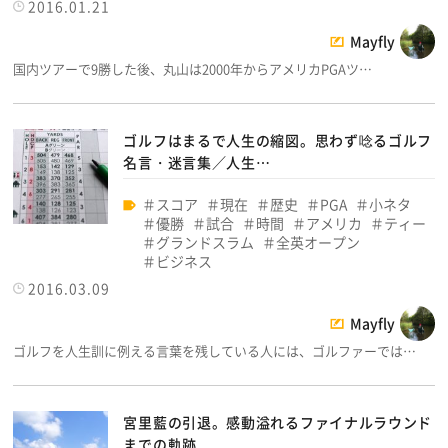
2016.01.21
Mayfly
国内ツアーで9勝した後、丸山は2000年からアメリカPGAツ…
ゴルフはまるで人生の縮図。思わず唸るゴルフ
名言・迷言集／人生…
スコア
現在
歴史
PGA
小ネタ
優勝
試合
時間
アメリカ
ティー
グランドスラム
全英オープン
ビジネス
2016.03.09
Mayfly
ゴルフを人生訓に例える言葉を残している人には、ゴルファーでは…
宮里藍の引退。感動溢れるファイナルラウンド
までの軌跡