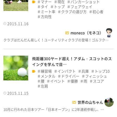
マナー
現在
バンカーショット
タイ
トップ
フェアウェイ
ミート率
クラブの選び方
初心者
方向性
2015.11.16
moneco（モネコ）
クラブはだんだん易しく！ユーティリティクラブの登場！ゴルフク…
飛距離300ヤード超え！アダム・スコットのス
イングを学んで目…
練習場
インパクト
兵庫
トップ10
メンタル
ドライバー
フィニッシュ
腰
イベント
優勝
雨
スコア
左肩
2015.11.15
世界の山ちゃん
10月に行われた日本ツアー「日本オープン」に2年連続参戦し、…