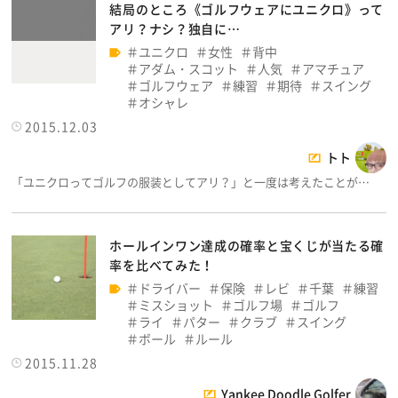
結局のところ《ゴルフウェアにユニクロ》って
アリ？ナシ？独自に…
ユニクロ
女性
背中
アダム・スコット
人気
アマチュア
ゴルフウェア
練習
期待
スイング
オシャレ
2015.12.03
トト
「ユニクロってゴルフの服装としてアリ？」と一度は考えたことが…
ホールインワン達成の確率と宝くじが当たる確
率を比べてみた！
ドライバー
保険
レビ
千葉
練習
ミスショット
ゴルフ場
ゴルフ
ライ
パター
クラブ
スイング
ボール
ルール
2015.11.28
Yankee Doodle Golfer