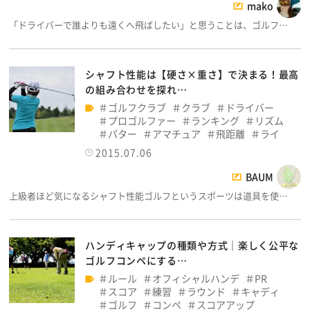
mako
「ドライバーで誰よりも遠くへ飛ばしたい」と思うことは、ゴルフ…
シャフト性能は【硬さ×重さ】で決まる！最高
の組み合わせを探れ…
ゴルフクラブ
クラブ
ドライバー
プロゴルファー
ランキング
リズム
パター
アマチュア
飛距離
ライ
2015.07.06
BAUM
上級者ほど気になるシャフト性能ゴルフというスポーツは道具を使…
ハンディキャップの種類や方式│楽しく公平な
ゴルフコンペにする…
ルール
オフィシャルハンデ
PR
スコア
練習
ラウンド
キャディ
ゴルフ
コンペ
スコアアップ